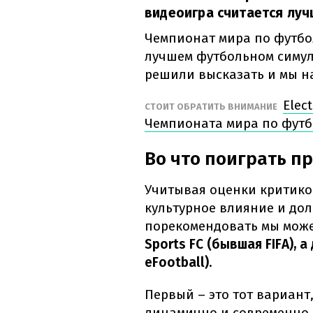
видеоигра считается лу
Чемпионат мира по футбол
лучшем футбольном симул
решили высказать и мы 
Elec
СТОИТ ОБРАТИТЬ ВНИМАНИЕ
Чемпионата мира по футб
Во что поиграть п
Учитывая оценки критиков
культурное влияние и дол
порекомендовать мы може
Sports FC (бывшая FIFA), а
eFootball).
Первый – это тот вариант
динамично и современно, 