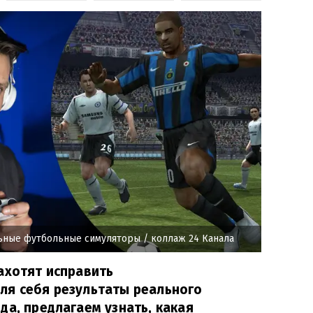
ьные футбольные симуляторы
/ коллаж 24 Канала
ахотят исправить
ля себя результаты реального
да, предлагаем узнать, какая