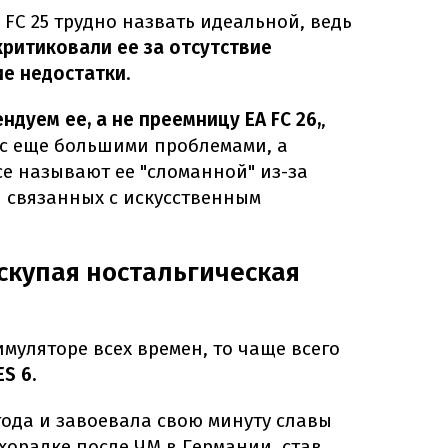
s FC 25 трудно назвать идеальной, ведь
критиковали ее за отсутствие
ие недостатки
.
ндуем ее, а не преемницу EA FC 26,
,
 с еще большими проблемами, а
е называют ее "сломанной" из-за
и связанных с искусственным
 скупая ностальгическая
имуляторе всех времен, то чаще всего
S 6.
года и завоевала свою минуту славы
хорадке после ЧМ в Германии, став