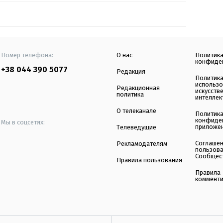
Номер телефона:
О нас
Политик
конфиде
+38 044 390 5077
Редакция
Политик
использ
Редакционная
искусств
политика
интеллек
О телеканале
Политик
конфиде
Мы в соцсетях:
приложе
Телеведущие
Соглаше
Рекламодателям
пользов
Сообщес
Правила пользования
Правила
коммент