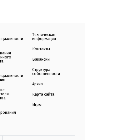
а
Техническая
нциальности
информация
а
Контакты
ования
енного
Вакансии
та
Структура
а
собственности
нциальности
ния
Архив
ние
ателя
Карта сайта
тва
Игры
ирования