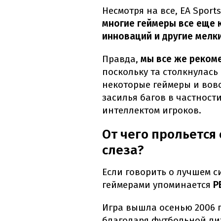
Несмотря на все, EA Sport
многие геймеры все еще 
инноваций и другие мелк
Правда,
мы все же рекоме
поскольку та столкнулась
некоторые геймеры и вовс
засилья багов в частност
интеллектом игроков.
От чего прольется
слеза?
Если говорить о лучшем с
геймерами упоминается
PE
Игра вышла осенью 2006 
благодаря футбольной ли