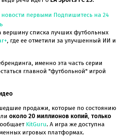
 новости первыми
Подпишитесь на 24
ь
на вершину списка лучших футбольных
ar+
, где ее отметили за улучшенный ИИ и
ебрендинга, именно эта часть серии
остаться главной "футбольной" игрой
видео
сшедшие продажи, которые по состоянию
или
около 20 миллионов копий
,
только
 сообщает
KitGuru
. А игра же доступна
еменных игровых платформах.