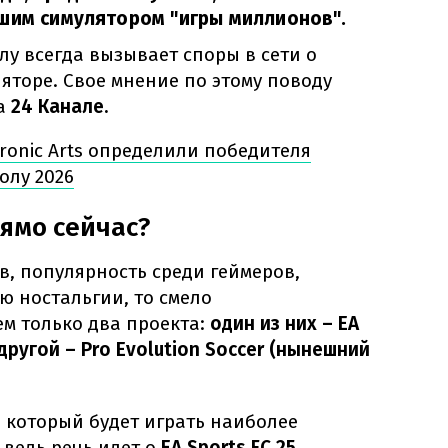
чшим симулятором "игры миллионов".
у всегда вызывает споры в сети о
яторе. Свое мнение по этому поводу
на
24 Канале.
tronic Arts определили победителя
олу 2026
рямо сейчас?
, популярность среди геймеров,
ю ностальгии, то смело
м только два проекта:
один из них – EA
 другой – Pro Evolution Soccer (нынешний
, который будет играть наиболее
ведь речь идет о
EA Sports FC 25.