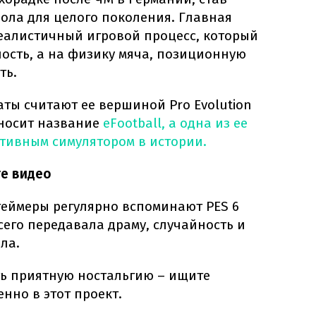
ола для целого поколения. Главная
еалистичный игровой процесс, который
ность, а на физику мяча, позиционную
ть.
ты считают ее вершиной Pro Evolution
я носит название
eFootball, а одна из ее
ртивным симулятором в истории.
те видео
 геймеры регулярно вспоминают PES 6
всего передавала драму, случайность и
ла.
ть приятную ностальгию – ищите
нно в этот проект.