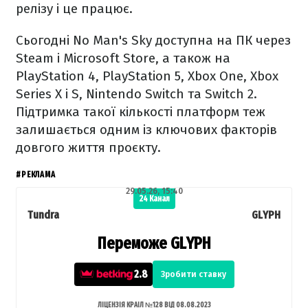
релізу і це працює.
Сьогодні No Man's Sky доступна на ПК через
Steam і Microsoft Store, а також на
PlayStation 4, PlayStation 5, Xbox One, Xbox
Series X і S, Nintendo Switch та Switch 2.
Підтримка такої кількості платформ теж
залишається одним із ключових факторів
довгого життя проєкту.
#РЕКЛАМА
29.05.26, 15:40
24 Канал
Tundra
GLYPH
Переможе GLYPH
2.8
Зробити ставку
ЛІЦЕНЗІЯ КРАІЛ №128 ВІД 08.08.2023