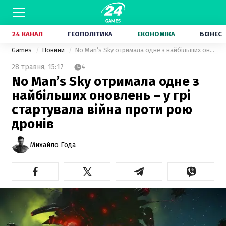
24 КАНАЛ
ГЕОПОЛІТИКА
ЕКОНОМІКА
БІЗНЕС
Games
Новини
No Man’s Sky отримала одне з найбільших оновлень – у грі стартувала війна проти рою дронів
28 травня,
15:17
4
No Man’s Sky отримала одне з
найбільших оновлень – у грі
стартувала війна проти рою
дронів
Михайло Года