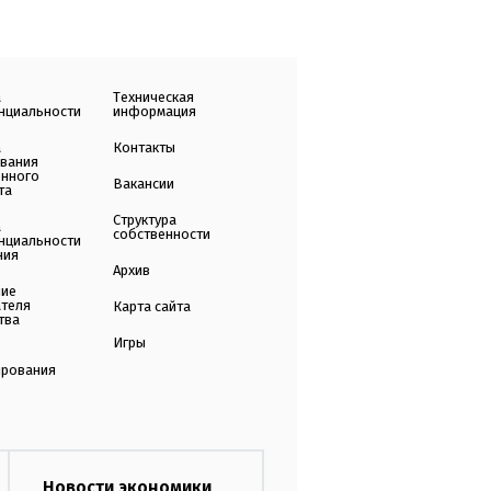
а
Техническая
нциальности
информация
а
Контакты
ования
енного
Вакансии
та
Структура
а
собственности
нциальности
ния
Архив
ние
ателя
Карта сайта
тва
Игры
ирования
Новости экономики