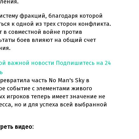
ления.
истему фракций, благодаря которой
ься к одной из трех сторон конфликта.
т в совместной войне против
льтаты боев влияют на общий счет
ния.
ной важной новости
Подпишитесь на 24
ь
ревратила часть No Man's Sky в
е событие с элементами живого
ых игроков теперь имеет значение не
есса, но и для успеха всей выбранной
реть видео: