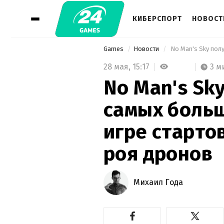
КИБЕРСПОРТ
НОВОСТ
Games
Новости
28 мая,
15:17
3 м
No Man's Sk
самых больш
игре старто
роя дронов
Михаил Года