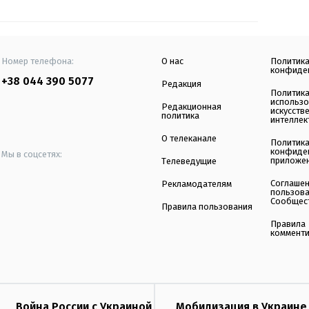
Номер телефона:
О нас
Политик
конфиде
+38 044 390 5077
Редакция
Политик
использ
Редакционная
искусств
политика
интеллек
О телеканале
Политик
конфиде
Мы в соцсетях:
приложе
Телеведущие
Соглаше
Рекламодателям
пользов
Сообщес
Правила пользования
Правила
коммент
Война России с Украиной
Мобилизация в Украине