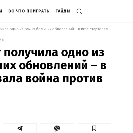
И
ВО ЧТО ПОИГРАТЬ
ГАЙДЫ
 No Man's Sky получила одно из самых больших обновлений – в игре стартовала война против роя дронов 
ин
y получила одно из
их обновлений – в
вала война против