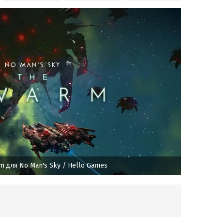
m для No Man's Sky
/ Hello Games