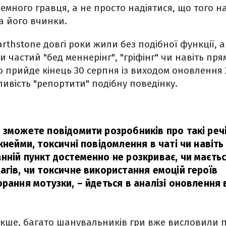
емного гравця, а не просто надіятися, що того н
за його вчинки.
rthstone довгі роки жили без подібної функції, а
 частий "бед меннерінг", "гріфінг" чи навіть пря
 прийде кінець 30 серпня із виходом оновлення 2
ливість "репортити" подібну поведінку.
 зможете повідомити розробників про такі речі
кнейми, токсичні повідомлення в чаті чи навіть
нній пункт достеменно не розкриває, чи маєтьс
агів, чи токсичне використання емоцій героїв
орання мотузки,
– йдеться в аналізі оновлення 
акше, багато шанувальників гри вже висловили 