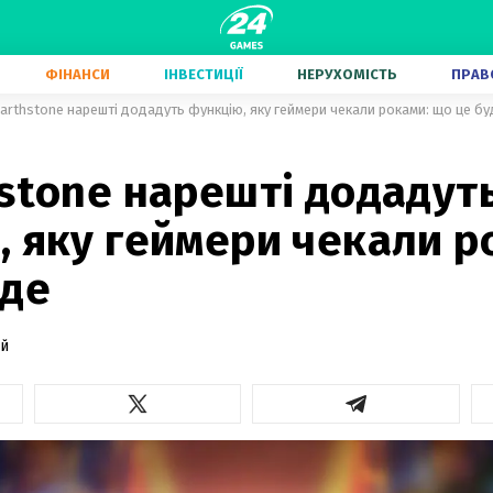
ФІНАНСИ
ІНВЕСТИЦІЇ
НЕРУХОМІСТЬ
ПРАВ
arthstone нарешті додадуть функцію, яку геймери чекали роками: що це бу
stone нарешті додадут
 яку геймери чекали р
уде
ий