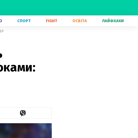
О
СПОРТ
FIGHT
ОСВІТА
ЛАЙФХАКИ
де
ь
оками: