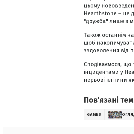
цьому нововведенн
Hearthstone – це 
"дружба" лише з м
Також останнім ча
щоб накопичувати 
задоволення від п
Сподіваємося, що 
інцидентами у Hea
нервові клітини як
Пов'язані тем
GAMES
ОГЛЯ