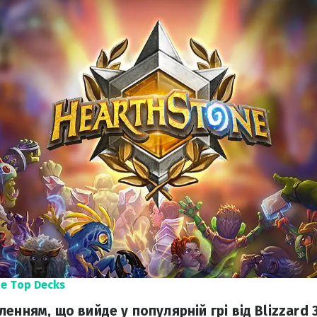
e Top Decks
енням, що вийде у популярній грі від Blizzard 