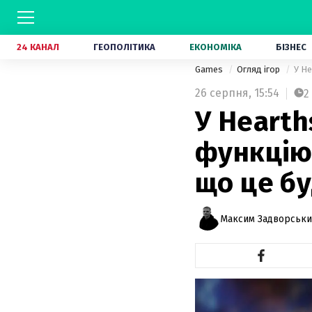
24 КАНАЛ
ГЕОПОЛІТИКА
ЕКОНОМІКА
БІЗНЕС
Games
Огляд ігор
У He
26 серпня,
15:54
2
У Hearth
функцію,
що це б
Максим Задворськ