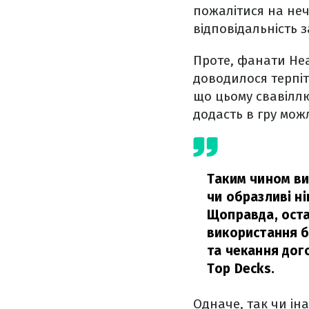
пожалітися на неч
відповідальність 
Проте, фанати Hea
доводилося терпіти
що цьому свавіллю
додасть в гру мож
Таким чином ви
чи образливі ні
Щоправда, оста
використання б
та чекання дог
Top Decks.
Одначе, так чи ін