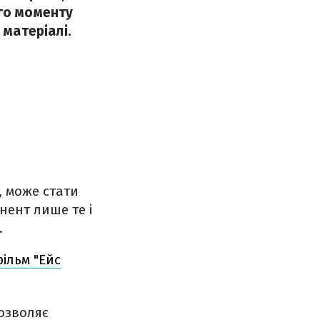
ого моменту
 матеріалі.
, може стати
нент лише те і
.
фільм "Ейс
дозволяє