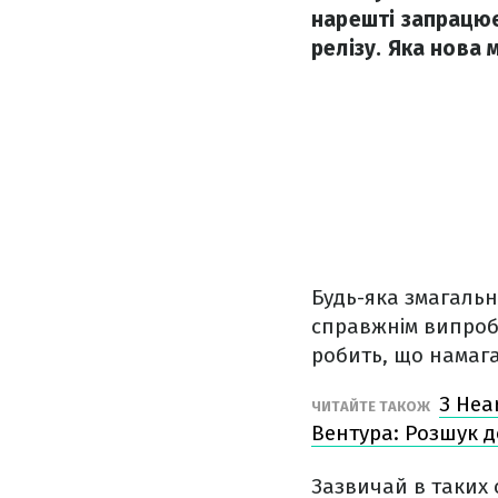
нарешті запрацює
релізу. Яка нова 
Будь-яка змагальна
справжнім випробу
робить, що намага
З Hea
ЧИТАЙТЕ ТАКОЖ
Вентура: Розшук 
Зазвичай в таких с