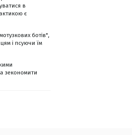
уватися в
рактикою є
отузкових ботів",
цям і псуючи їм
акими
та зекономити