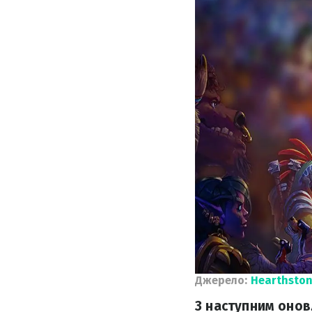
Джерело:
Hearthston
З наступним оновл