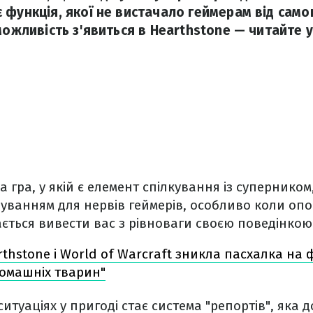
 функція, якої не вистачало геймерам від сам
можливість з'явиться в Hearthstone — читайте у
 гра, у якій є елемент спілкування із суперником
ванням для нервів геймерів, особливо коли опо
ється вивести вас з рівноваги своєю поведінкою
rthstone і World of Warcraft зникла пасхалка на 
домашніх тварин"
итуаціях у пригоді стає система "репортів", яка 