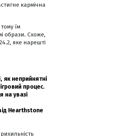
астигне кармічна
 тому їм
мі образи. Схоже,
4.2, яке нарешті
, як неприйнятні
 ігровий процес.
я на увазі
від Hearthstone
прихильність