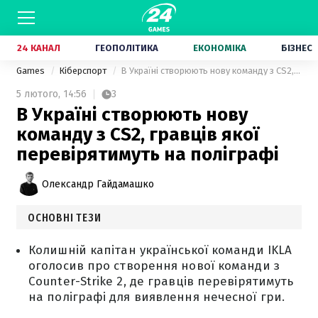
24 КАНАЛ
ГЕОПОЛІТИКА
ЕКОНОМІКА
БІЗНЕС
Games
Кіберспорт
В Україні створюють нову команду з CS2, гравців якої перевірятимуть на поліграфі
5 лютого,
14:56
3
В Україні створюють нову
команду з CS2, гравців якої
перевірятимуть на поліграфі
Олександр Гайдамашко
ОСНОВНІ ТЕЗИ
Колишній капітан української команди IKLA
оголосив про створення нової команди з
Counter-Strike 2, де гравців перевірятимуть
на поліграфі для виявлення нечесної гри.