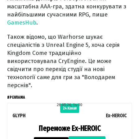
масштабна AAA-гра, здатна конкурувати з
найбільшими сучасними RPG, пише
GamesHub
.
Також відомо, що Warhorse шукає
спеціалістів з Unreal Engine 5, хоча серія
Kingdom Come традиційно
використовувала CryEngine. Це може
свідчити про перехід студії на нові
технології саме для гри за "Володарем
перснів".
#РЕКЛАМА
26.05.26, 14:30
24 Канал
GLYPH
Ex-HEROIC
Переможе Ex-HEROIC