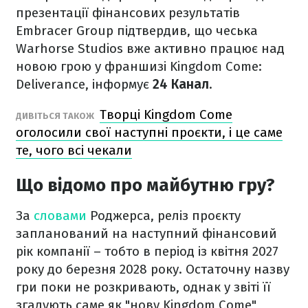
презентації фінансових результатів
Embracer Group підтвердив, що чеська
Warhorse Studios вже активно працює над
новою грою у франшизі Kingdom Come:
Deliverance, інформує
24 Канал
.
Творці Kingdom Come
ДИВІТЬСЯ ТАКОЖ
оголосили свої наступні проєкти, і це саме
те, чого всі чекали
Що відомо про майбутню гру?
За
словами
Роджерса, реліз проєкту
запланований на наступний фінансовий
рік компанії – тобто в період із квітня 2027
року до березня 2028 року. Остаточну назву
гри поки не розкривають, однак у звіті її
згадують саме як "нову Kingdom Come",