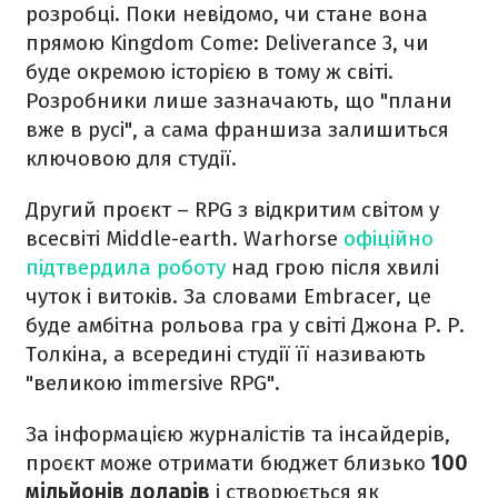
розробці. Поки невідомо, чи стане вона
прямою Kingdom Come: Deliverance 3, чи
буде окремою історією в тому ж світі.
Розробники лише зазначають, що "плани
вже в русі", а сама франшиза залишиться
ключовою для студії.
Другий проєкт – RPG з відкритим світом у
всесвіті Middle-earth. Warhorse
офіційно
підтвердила роботу
над грою після хвилі
чуток і витоків. За словами Embracer, це
буде амбітна рольова гра у світі Джона Р. Р.
Толкіна, а всередині студії її називають
"великою immersive RPG".
За інформацією журналістів та інсайдерів,
проєкт може отримати бюджет близько
100
мільйонів доларів
і створюється як