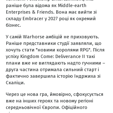
раніше була відома як Middle-earth
Enterprises & Friends. Вона має вийти зі
складу Embracer у 2027 році як окремий
бізнес.
У самій Warhorse амбіцій не приховують.
Раніше представники студії заявляли, що
хочуть стати "новими королями RPG". Після
успіху Kingdom Come: Deliverance II такі
плани вже не виглядають надто гучними –
друга частина отримала сильний старт і
фактично завершила історію Індржиха зі
Скаліци.
Через це нова гра, ймовірно, сфокусується
вже на інших героях та новому регіоні
середньовічної Європи. Офіційного