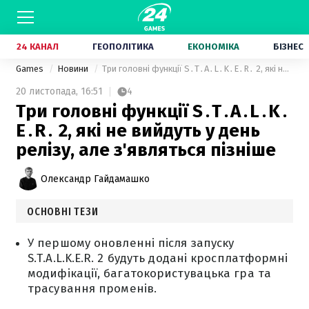
24 КАНАЛ
ГЕОПОЛІТИКА
ЕКОНОМІКА
БІЗНЕС
Games
Новини
Три головні функції S․T․A․L․K․E․R․ 2, які не вийдуть у день релізу, але з'являться пізніше
20 листопада,
16:51
4
Три головні функції S․T․A․L․K․
E․R․ 2, які не вийдуть у день
релізу, але з'являться пізніше
Олександр Гайдамашко
ОСНОВНІ ТЕЗИ
У першому оновленні після запуску
S.T.A.L.K.E.R. 2 будуть додані кросплатформні
модифікації, багатокористувацька гра та
трасування променів.