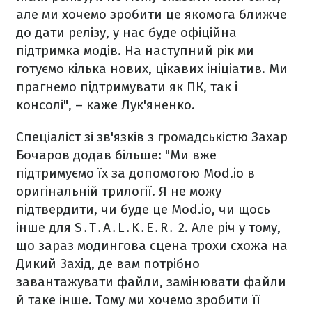
але ми хочемо зробити це якомога ближче
до дати релізу, у нас буде офіційна
підтримка модів. На наступний рік ми
готуємо кілька нових, цікавих ініціатив. Ми
прагнемо підтримувати як ПК, так і
консолі", – каже Лук'яненко.
Спеціаліст зі зв'язків з громадськістю Захар
Бочаров додав більше: "Ми вже
підтримуємо їх за допомогою Mod.io в
оригінальній трилогії. Я не можу
підтвердити, чи буде це Mod.io, чи щось
інше для S․T․A․L․K․E․R․ 2. Але річ у тому,
що зараз модингова сцена трохи схожа на
Дикий Захід, де вам потрібно
завантажувати файли, замінювати файли
й таке інше. Тому ми хочемо зробити її