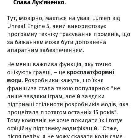
Слава Лук'яненко.
Тут, імовірно, мається на увазі Lumen від
Unreal Engine 5, який використовує
програмну техніку трасування променів, що
за бажанням може бути доповнена
апаратним забезпеченням.
Не менш важлива функція, яку точно
очікують гравці, – це
кросплатформні
моди
. Розробники кажуть, що їхня
франшиза стала такою популярною "не
лише завдяки іграм, але й завдяки
підтримці спільноти розробників модів, яка
процвітала протягом останніх 15 років".
Тому компанія не хоче покидати їх і готує
офіційну підтримку модифікацій. "Отже,
після релізу, я не можу сказати коли саме,