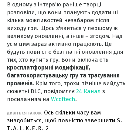
В одному з інтерв'ю раніше творці
розповіли, що вони планують додати ці
кілька можливостей незабаром після
виходу гри. Щось з'явиться у першому ж
великому оновленні, а інше – згодом. Над
усім цим зараз активно працюють. Це
будуть повністю безплатні оновлення для
тих, хто купить гру. Вони включають
кросплатформні модифікації,
багатокористувацьку гру та трасування
променів
. Крім того, трохи пізніше вийдуть
сюжетні DLC, повідомляє
24 Канал
з
посиланням на
Wccftech
.
Ось скільки часу вам
ДИВІТЬСЯ ТАКОЖ
знадобиться, щоб повністю завершити S․
T․A․L․K․E․R․ 2