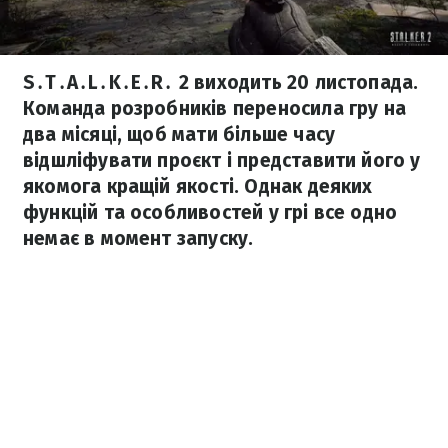
S․T․A․L․K․E․R․ 2 виходить 20 листопада.
Команда розробників переносила гру на
два місяці, щоб мати більше часу
відшліфувати проєкт і представити його у
якомога кращій якості. Однак деяких
функцій та особливостей у грі все одно
немає в момент запуску.