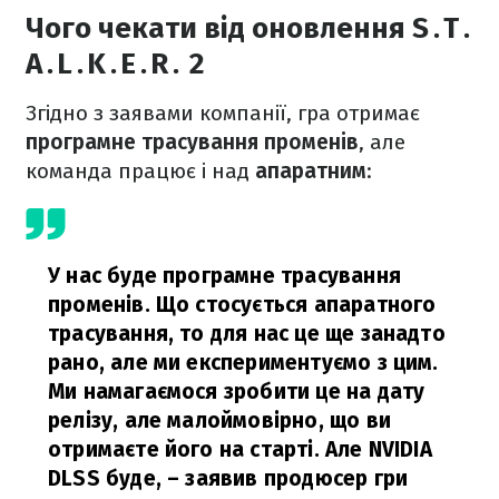
Чого чекати від оновлення S․T․
A․L․K․E․R․ 2
Згідно з заявами компанії, гра отримає
програмне трасування променів
, але
команда працює і над
апаратним
:
У нас буде програмне трасування
променів. Що стосується апаратного
трасування, то для нас це ще занадто
рано, але ми експериментуємо з цим.
Ми намагаємося зробити це на дату
релізу, але малоймовірно, що ви
отримаєте його на старті. Але NVIDIA
DLSS буде,
– заявив продюсер гри