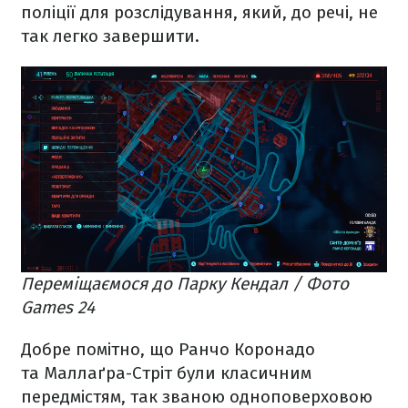
поліції для розслідування, який, до речі, не
так легко завершити.
Переміщаємося до Парку Кендал / Фото
Games 24
Добре помітно, що Ранчо Коронадо
та Маллаґра-Стріт були класичним
передмістям, так званою одноповерховою