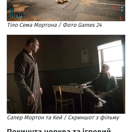
Тіло Сема Мортона / Фото Games 24
Сапер Мортон та Кей / Скриншот з фільму
Покинута церква та ігровий