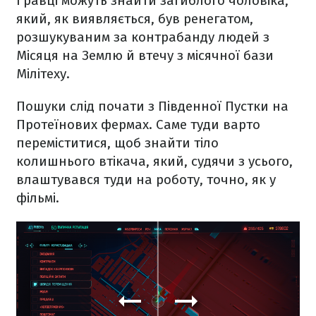
Гравці можуть знайти загиблого чоловіка,
який, як виявляється, був ренегатом,
розшукуваним за контрабанду людей з
Місяця на Землю й втечу з місячної бази
Мілітеху.
Пошуки слід почати з Південної Пустки на
Протеїнових фермах. Саме туди варто
переміститися, щоб знайти тіло
колишнього втікача, який, судячи з усього,
влаштувався туди на роботу, точно, як у
фільмі.