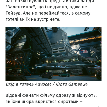
частенько бувають представники банди
"Валентинос", що і не дивно, адже це
Гейвуд. Але не переймайтеся, в самому
готелі ви їх не зустрінете.
Вхід в готель Advocet / Фото Games 24
Віддані фанати фільму одразу ж відчують,
як їхня шкіра вкриється сиротами –