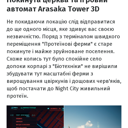
автомат Arasaka Tower 3D
Не покидаючи локацію слід відправитися
до ще одного місця, яке здивує вас своєю
незвичністю. Поряд з терміналом швидкого
переміщення "Протеїнові ферми" є старе
покинуте і майже зруйноване поселення.
Схоже колись тут було спокійне село
допоки корпарі з "Біотехніки" не вирішили
збудувати тут масштабні ферми з
вирощування цвіркунів і дощових черв'яків,
щоб постачати до Night City живильний
протеїн.