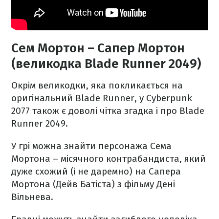
Сем Мортон – Сапер Мортон
(великодка Blade Runner 2049)
Окрім великодки, яка покликається на
оригінальний Blade Runner, у Cyberpunk
2077 також є доволі чітка згадка і про Blade
Runner 2049.
У грі можна знайти персонажа Сема
Мортона – місячного контрабандиста, який
дуже схожий (і не даремно) на Сапера
Мортона (Дейв Батіста) з фільму Дені
Вільнева.