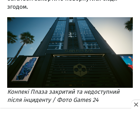
згодом.
Конпекі Плаза закритий та недоступний
після інциденту / Фото Games 24
Але де це місце, як його знайти, як
потрапити в Конпекі Плаза і чи є там
справді щось цікаве?