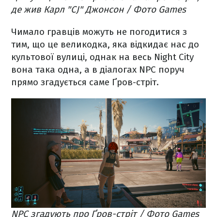
де жив Карл "CJ" Джонсон / Фото Games
Чимало гравців можуть не погодитися з
тим, що це великодка, яка відкидає нас до
культової вулиці, однак на весь Night City
вона така одна, а в діалогах NPC поруч
прямо згадується саме Ґров-стріт.
NPC згадують про Ґров-стріт / Фото Games