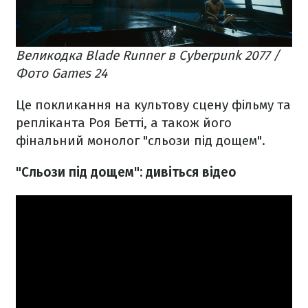
Великодка Blade Runner в Cyberpunk 2077 /
Фото Games 24
Це покликання на культову сцену фільму та
репліканта Роя Бетті, а також його
фінальний монолог "сльози під дощем".
"Сльози під дощем": дивіться відео