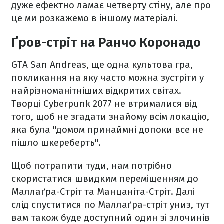
дуже ефектно ламає четверту стіну, але про
це ми розкажемо в іншому матеріалі.
Ґров-стріт на Ранчо Коронадо
GTA San Andreas, ще одна культова гра,
покликання на яку часто можна зустріти у
найрізноманітніших відкритих світах.
Творці Cyberpunk 2077 не втрималися від
того, щоб не згадати знайому всім локацію,
яка була "домом принаймні допоки все не
пішло шкереберть".
Щоб потрапити туди, нам потрібно
скористатися швидким переміщенням до
Маллаґра-Стріт та Манцаніта-Стріт. Далі
слід спуститися по Маллаґра-стріт униз, тут
вам також буде доступний один зі злочинів