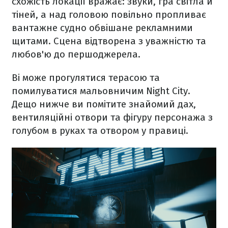
схожість локації вражає: звуки, гра світла й
тіней, а над головою повільно пропливає
вантажне судно обвішане рекламними
щитами. Сцена відтворена з уважністю та
любов'ю до першоджерела.
Ві може прогулятися терасою та
помилуватися мальовничим Night City.
Дещо нижче ви помітите знайомий дах,
вентиляційні отвори та фігуру персонажа з
голубом в руках та отвором у правиці.