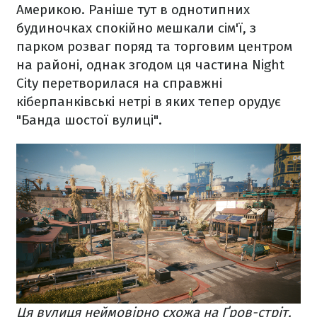
Америкою. Раніше тут в однотипних
будиночках спокійно мешкали сім'ї, з
парком розваг поряд та торговим центром
на районі, однак згодом ця частина Night
City перетворилася на справжні
кіберпанківські нетрі в яких тепер орудує
"Банда шостої вулиці".
Ця вулиця неймовірно схожа на Ґров-стріт,