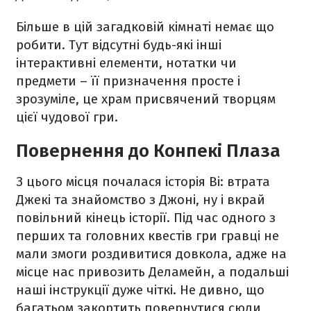
Більше в цій загадковій кімнаті немає що
робити. Тут відсутні будь-які інші
інтерактивні елементи, нотатки чи
предмети – її призначення просте і
зрозуміле, це храм присвячений творцям
цієї чудової гри.
Повернення до Конпекі Плаза
З цього місця почалася історія Ві: втрата
Джекі та знайомство з Джоні, ну і вкрай
повільний кінець історії. Під час одного з
перших та головних квестів гри гравці не
мали змоги роздивитися довкола, адже на
місце нас привозить Деламейн, а подальші
наші інструкції дуже чіткі. Не дивно, що
багатьом закортить повернутися сюди