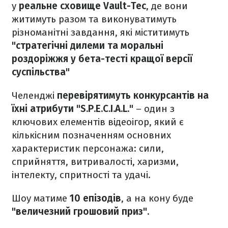
у
реальне сховище Vault-Tec
, де вони
житимуть разом та виконуватимуть
різноманітні завдання, які міститимуть
"стратегічні дилеми та моральні
роздоріжжя у бета-тесті кращої версії
суспільства"
Челенджі
перевірятимуть конкурсантів на
їхні атрибути "S.P.E.C.I.A.L."
– один з
ключових елементів відеоігор, який є
кількісним позначенням основних
характеристик персонажа: сили,
сприйняття, витривалості, харизми,
інтелекту, спритності та удачі.
Шоу матиме
10 епізодів
, а на кону буде
"величезний грошовий приз".