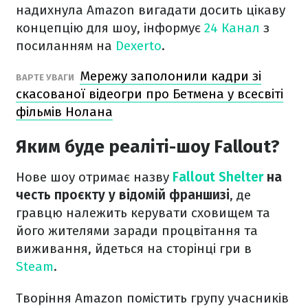
надихнула Amazon вигадати досить цікаву
концепцію для шоу, інформує
24 Канал
з
посиланням на
Dexerto
.
Мережу заполонили кадри зі
ВАРТЕ УВАГИ
скасованої відеогри про Бетмена у всесвіті
фільмів Нолана
Яким буде реаліті-шоу Fallout?
Нове шоу отримає назву
Fallout Shelter
на
честь проєкту у відомій франшизі
, де
гравцю належить керувати сховищем та
його жителями заради процвітання та
виживання, йдеться на сторінці гри в
Steam
.
Творіння Amazon помістить групу учасників