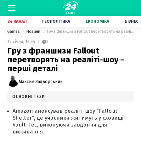
24 КАНАЛ
ГЕОПОЛІТИКА
ЕКОНОМІКА
БІЗНЕС
Games
Новини
Гру з франшизи Fallout перетворять на реаліті-шоу – перші деталі
17 січня,
13:34
3
Гру з франшизи Fallout
перетворять на реаліті-шоу –
перші деталі
Максим Задворський
ОСНОВНІ ТЕЗИ
Amazon анонсував реаліті-шоу "Fallout
Shelter", де учасники житимуть у сховищі
Vault-Tec, виконуючи завдання для
виживання.