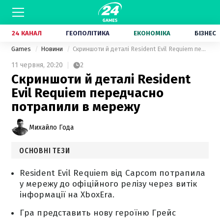
24 КАНАЛ
ГЕОПОЛІТИКА
ЕКОНОМІКА
БІЗНЕС
Games
Новини
Скриншоти й деталі Resident Evil Requiem передчасно потрапили в мережу
11 червня,
20:20
2
Скриншоти й деталі Resident
Evil Requiem передчасно
потрапили в мережу
Михайло Года
ОСНОВНІ ТЕЗИ
Resident Evil Requiem від Capcom потрапила
у мережу до офіційного релізу через витік
інформації на XboxEra.
Гра представить нову героїню Грейс