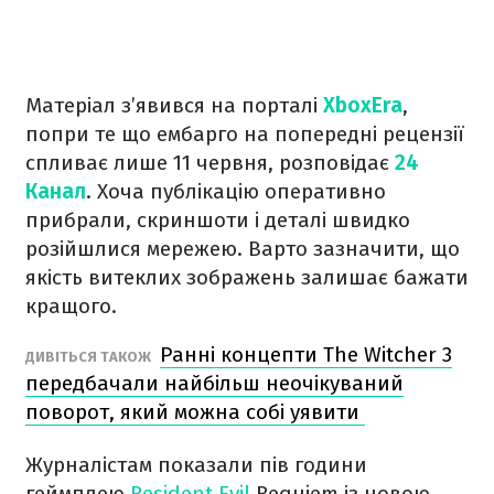
Матеріал з’явився на порталі
XboxEra
,
попри те що ембарго на попередні рецензії
спливає лише 11 червня, розповідає
24
Канал
. Хоча публікацію оперативно
прибрали, скриншоти і деталі швидко
розійшлися мережею. Варто зазначити, що
якість витеклих зображень залишає бажати
кращого.
Ранні концепти The Witcher 3
ДИВІТЬСЯ ТАКОЖ
передбачали найбільш неочікуваний
поворот, який можна собі уявити
Журналістам показали пів години
геймплею
Resident Evil
Requiem із новою