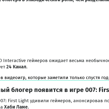
O Interactive геймеров ожидает весьма необычно
ует
24 Канал.
ов видеоигр, которые заметили только спустя го
й блогер появится в игре 007: Firs
007: First Light удивили геймеров, анонсировав п
ра
Хаби Ламе.