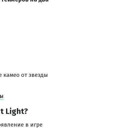
е камео от звезды
ды
t Light?
оявление в игре