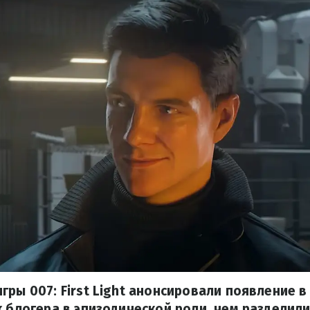
гры 007: First Light анонсировали появление в
k блогера в эпизодической роли, чем разделил