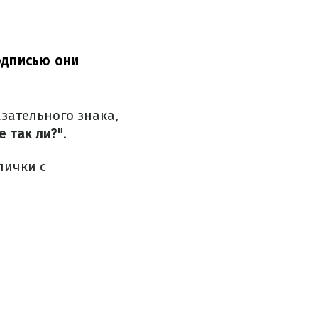
одписью они
азательного знака,
е так ли?"
.
лички с