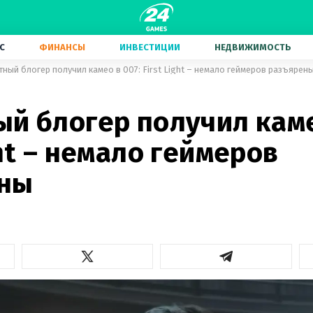
С
ФИНАНСЫ
ИНВЕСТИЦИИ
НЕДВИЖИМОСТЬ
тный блогер получил камео в 007: First Light – немало геймеров разъярен
й блогер получил каме
ght – немало геймеров
ны