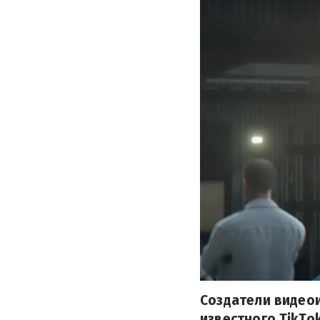
Создатели видеои
известного TikTo