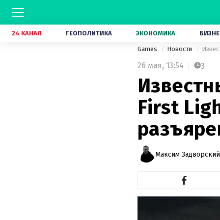
24 КАНАЛ
ГЕОПОЛИТИКА
ЭКОНОМИКА
БИЗНЕ
Games
Новости
Извес
26 мая,
13:54
3
Известны
First Li
разъяре
Максим Задворский