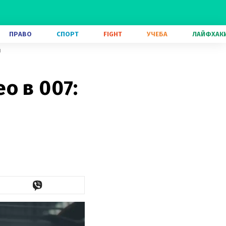
ПРАВО
СПОРТ
FIGHT
УЧЕБА
ЛАЙФХАК
ы
о в 007: