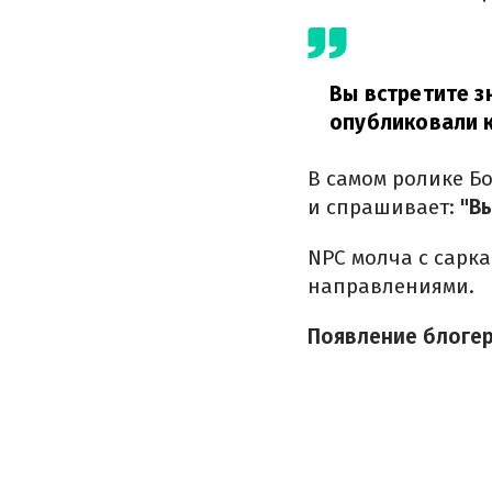
Вы встретите з
опубликовали к
В самом ролике Бо
и спрашивает:
"Вы
NPC молча с сарк
направлениями.
Появление блогер