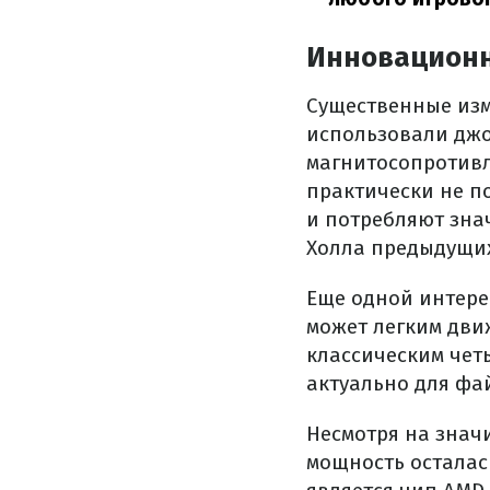
Инновационн
Существенные изм
использовали джо
магнитосопротивл
практически не п
и потребляют зна
Холла предыдущи
Еще одной интере
может легким дви
классическим че
актуально для фа
Несмотря на знач
мощность осталас