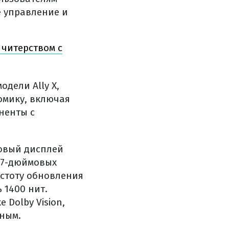
 управление и
 читерством с
одели Ally X,
омику, включая
ненты с
Новый дисплей
е 7-дюймовых
стоту обновления
 1400 нит.
Dolby Vision,
ным.