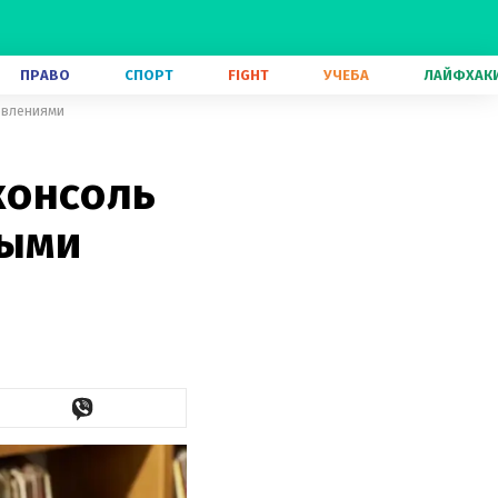
ПРАВО
СПОРТ
FIGHT
УЧЕБА
ЛАЙФХАК
овлениями
консоль
ными