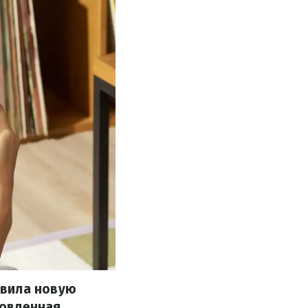
авила новую
новленная