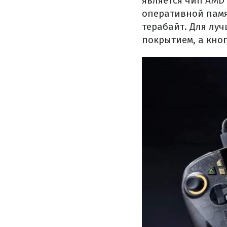
является чип AMD 
оперативной памя
терабайт. Для лу
покрытием, а кно