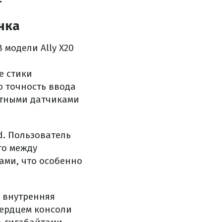
нка
модели Ally X20
е стики
 точность ввода
итными датчиками
. Пользователь
го между
ми, что особенно
 внутренняя
Сердцем консоли