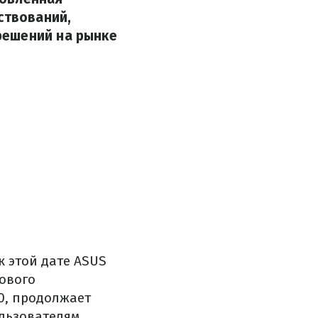
ствований,
решений на рынке
к этой дате ASUS
ового
0, продолжает
ользователям