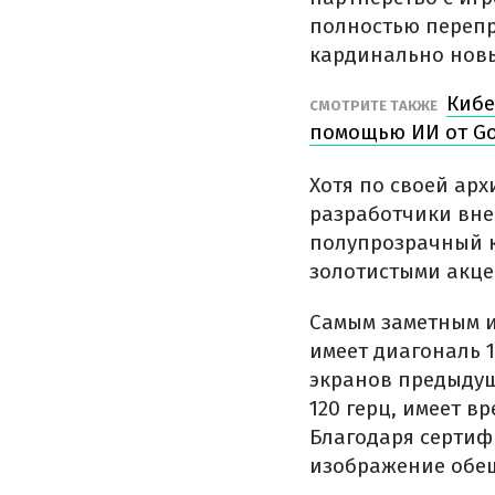
полностью перепр
кардинально нов
Кибе
СМОТРИТЕ ТАКЖЕ
помощью ИИ от Go
Хотя по своей арх
разработчики вне
полупрозрачный к
золотистыми акце
Самым заметным и
имеет диагональ 1
экранов предыдущ
120 герц, имеет в
Благодаря сертифи
изображение обе