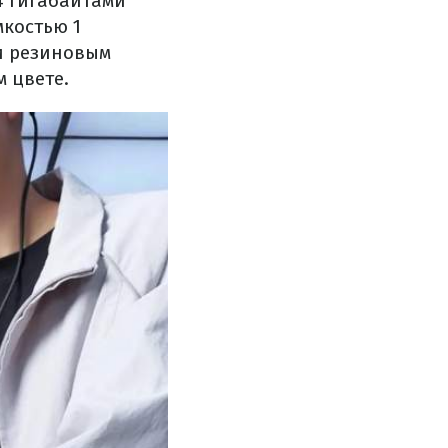
24 гигабайтами
мкостью 1
и резиновым
 цвете.