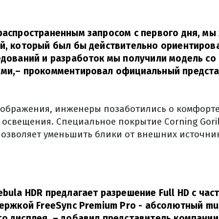
распространенным запросом с первого дня, мы
й, который был бы действительно ориентирова
едований и разработок мы получили модель с
ми,
– прокомментировал официальный предста
зображения, инженеры позаботились о комфорте
освещения. Специальное покрытие Corning Gorill
позволяет уменьшить блики от внешних источник
ebula HDR предлагает разрешение Full HD с ча
держкой FreeSync Premium Pro - абсолютный mu
го дисплея,
– добавил представитель компании