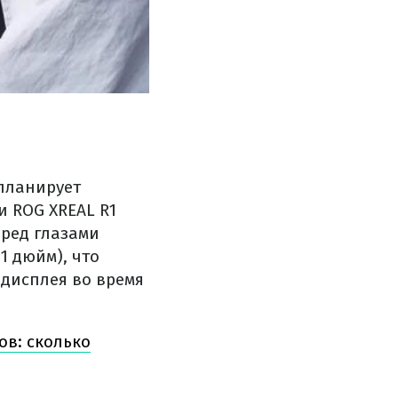
 планирует
и ROG XREAL R1
еред глазами
1 дюйм), что
 дисплея во время
ов: сколько