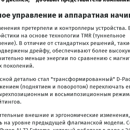
ое управление и аппаратная начи
енения претерпели и контроллеры устройства. В 
йстики на основе технологии TMR (туннельное
ение). В отличие от стандартных решений, таки
одвержены дрейфу, обеспечивают более высокую
чительно меньше энергии по сравнению с магн
х поколений.
сной деталью стал "трансформированный" D-Pad
жением (поднятием и поворотом) переключать е
тырехпозиционным и восьмипозиционным режима
йтингов.
ительные внешние и эргономические изменения,
ь на уровне предыдущей флагманской модели. 