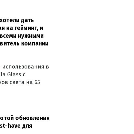
 хотели дать
н на гейминг, и
о всеми нужными
витель компании
 использования в
a Glass с
ов света на 65
стотой обновления
st-have для
.