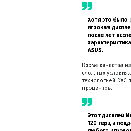
Хотя это было 
игрокам диспле
после лет иссл
характеристика
ASUS.
Кроме качества и
сложных условиях 
технологией DXC 
процентов.
Этот дисплей N
120 герц и под
любого игрово