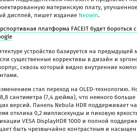
оектированную материнскую плату, улучшенное
ый дисплей, пишет издание
Neowin
.
рспортивная платформа FACEIT будет бороться с
ogle
итектуре устройство базируется на предыдущей м
сли существенные коррективы в дизайн и эргон
орпус, сквозь который видно внутренние компо
нтами.
зменением стал переход на OLED-технологию. 
8,8 сантиметра (7,4 дюйма), что немного больш
их версий. Панель Nebula HDR поддерживает ча
ремя отклика 0,2 миллисекунды и пиковую яркость
кации VESA DisplayHDR 1000 и полной поддержке 
щает быть чрезвычайно контрастным и насыщен