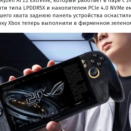
Ryzen AI Z2 Extreme, который работает в паре с 
ти типа LPDDR5X и накопителем PCIe 4.0 NVMe е
чшего хвата заднюю панель устройства оснастил
пку Xbox теперь выполнили в фирменном зеленом