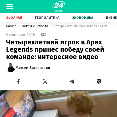
24 КАНАЛ
ГЕОПОЛИТИКА
ЭКОНОМИКА
БИЗНЕ
Games
Вокруг е -спорта
Четырехлетний игрок в Apex Legends принес победу своей команде: интересное видео
5 сентября,
17:16
2
Четырехлетний игрок в Apex
Legends принес победу своей
команде: интересное видео
Максим Задворский