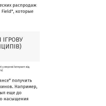
еских распродаж
 Field", которые
 ІГРОВУ
НЦИПІВ)
і у мережі Інтернет від
24)
ансе" получить
кинов. Например,
был еще до
го насыщения