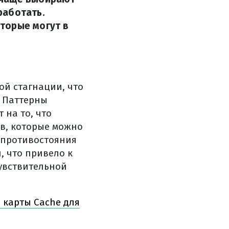
работать.
торые могут в
ой стагнации, что
. Паттерны
 на то, что
в, которые можно
 противостояния
 что привело к
увствительной
 карты Cache для