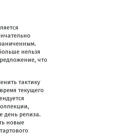
вляется
ончательно
граниченным.
больше нельзя
предложение, что
енить тактику
 время текущего
ендуется
коллекции,
 день релиза.
ть новые
стартового