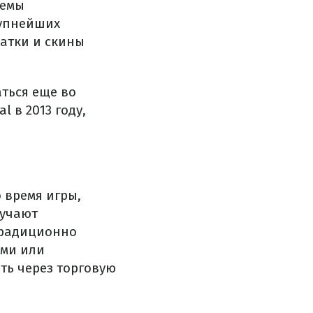
темы
рупнейших
атки и скины
ться еще во
l в 2013 году,
 время игры,
лучают
традиционно
ами или
ть через торговую