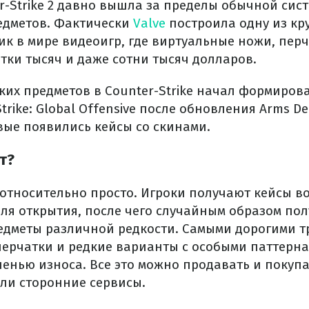
r-Strike 2 давно вышла за пределы обычной сис
едметов. Фактически
Valve
построила одну из к
к в мире видеоигр, где виртуальные ножи, перч
тки тысяч и даже сотни тысяч долларов.
ких предметов в Counter-Strike начал формирова
rike: Global Offensive после обновления Arms Dea
вые появились кейсы со скинами.
т?
 относительно просто. Игроки получают кейсы во
ля открытия, после чего случайным образом по
едметы различной редкости. Самыми дорогими 
перчатки и редкие варианты с особыми паттерн
енью износа. Все это можно продавать и покупа
ли сторонние сервисы.