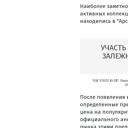
Наиболее заметно
активных коллекций
находились в "Арс
УЧАСТЬ
ЗАЛЕЖН
ТОВ “СЛОТС Ю.ЕЙ”. Ліце
0
После появления 
определенные пре
цена на популярну
официального ано
рынка этими пред