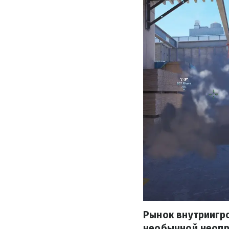
Рынок внутриигро
необычной неопр