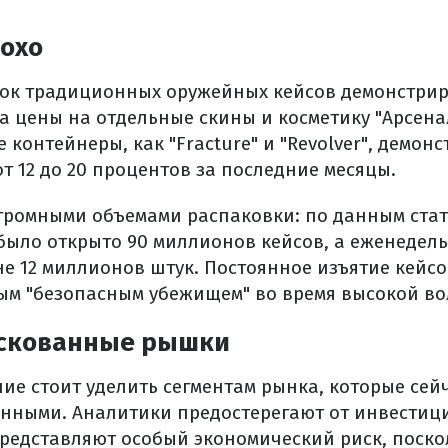
лохо
нок традиционных оружейных кейсов демонстри
ка цены на отдельные скины и косметику "Арсена
е контейнеры, как "Fracture" и "Revolver", демон
т 12 до 20 процентов за последние месяцы.
огромными объемами распаковки: по данным стат
было открыто 90 миллионов кейсов, а еженедел
не 12 миллионов штук. Постоянное изъятие кейс
ым "безопасным убежищем" во время высокой во
искованные рышки
ие стоит уделить сегментам рынка, которые сей
нными. Аналитики предостерегают от инвестици
представляют особый экономический риск, поско