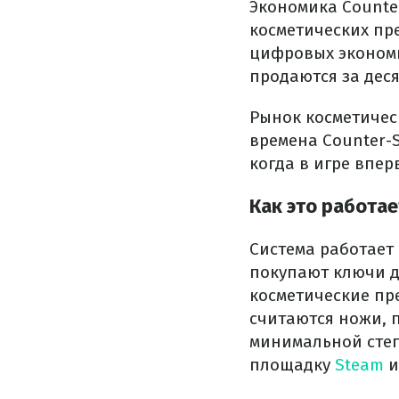
Экономика Counte
косметических пр
цифровых экономи
продаются за деся
Рынок косметичес
времена Counter-St
когда в игре впер
Как это работае
Система работает
покупают ключи д
косметические пр
считаются ножи, 
минимальной степ
площадку
Steam
и