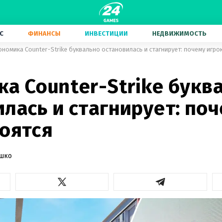
С
ФИНАНСЫ
ИНВЕСТИЦИИ
НЕДВИЖИМОСТЬ
ономика Counter-Strike буквально остановилась и стагнирует: почему игро
а Counter-Strike букв
лась и стагнирует: по
боятся
ашко