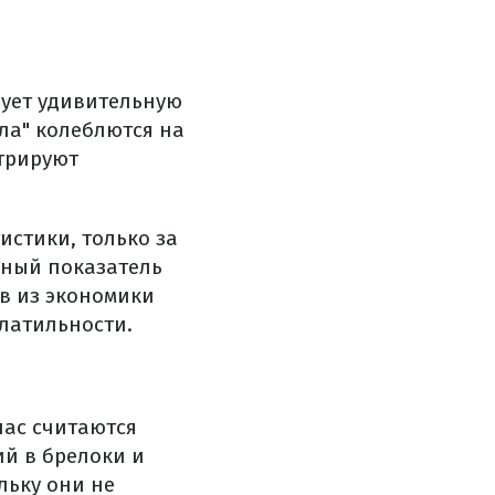
рует удивительную
ла" колеблются на
стрируют
истики, только за
ьный показатель
ов из экономики
латильности.
час считаются
й в брелоки и
льку они не