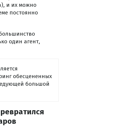
), и их можно
теме постоянно
 большинство
ько один агент,
вляется
оринг обесцененных
следующей большой
 превратился
аров