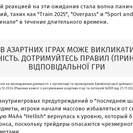
й реакцией на эти ожидания стала волна панич
, таких как "Train 2025", "Overpass" и "Sport and
енале" в течение длительного времени.
 В АЗАРТНИХ ІГРАХ МОЖЕ ВИКЛИКАТИ
ІСТЬ. ДОТРИМУЙТЕСЬ ПРАВИЛ (ПРИ
ВІДПОВІДАЛЬНОЇ ГРИ
нзія на провадження діяльності з організації та проведення букмекерської діяльност
5.12.2024 (Рішення комісії з регулювання азартних ігор та лотерей №559 від 21.11.20
внутриигровых предупреждений о "последнем ш
дметы, игроки начали массово избавляться от с
ю M4A4 "Hellish" вернулась к уровню, который 
нса, поскольку трейдеры опасаются чрезмерно
метами.