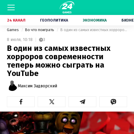
24 КАНАЛ
ГЕОПОЛИТИКА
ЭКОНОМИКА
БИЗНЕ
Games
Во что поиграть
В один из самых известных хорроров современности теперь можно сыграть на YouTube
8 июля,
10:18
3
В один из самых известных
хорроров современности
теперь можно сыграть на
YouTube
Максим Задворский