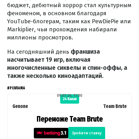
бюджет, дебютный хоррор стал культурным
феноменом, в основном благодаря
YouTube-блогерам, таким как PewDiePie или
Markiplier, чьи прохождения набирали
миллионы просмотров.
На сегодняшний день
франшиза
насчитывает 19 игр, включая
многочисленные сиквелы и спин-оффы, а
также несколько киноадаптаций.
#РЕКЛАМА
09.07.26, 11:00
24 Канал
Genone
Team Brute
Переможе Team Brute
3.1
Зробити ставку