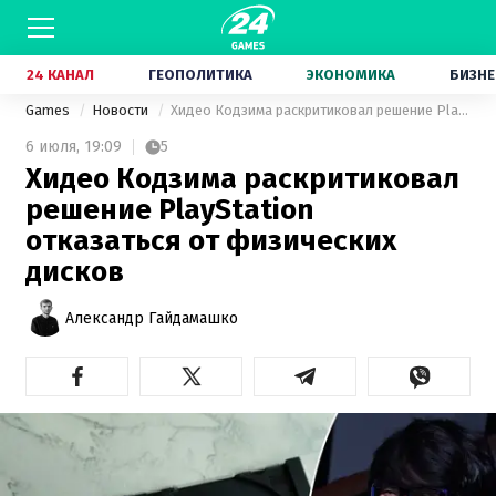
24 КАНАЛ
ГЕОПОЛИТИКА
ЭКОНОМИКА
БИЗНЕ
Games
Новости
Хидео Кодзима раскритиковал решение PlayStation отказаться от физических дисков
6 июля,
19:09
5
Хидео Кодзима раскритиковал
решение PlayStation
отказаться от физических
дисков
Александр Гайдамашко