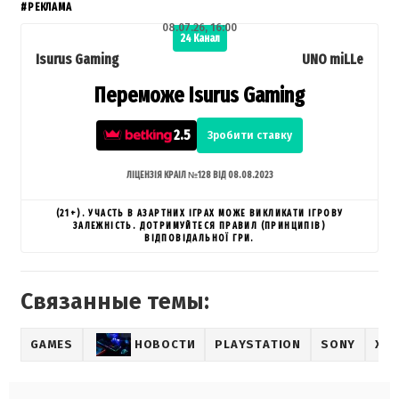
#РЕКЛАМА
08.07.26, 16:00
24 Канал
Isurus Gaming
UNO miLLe
Переможе Isurus Gaming
2.5
Зробити ставку
ЛІЦЕНЗІЯ КРАІЛ №128 ВІД 08.08.2023
(21+). УЧАСТЬ В АЗАРТНИХ ІГРАХ МОЖЕ ВИКЛИКАТИ ІГРОВУ
ЗАЛЕЖНІСТЬ. ДОТРИМУЙТЕСЯ ПРАВИЛ (ПРИНЦИПІВ)
ВІДПОВІДАЛЬНОЇ ГРИ.
Связанные темы:
GAMES
НОВОСТИ
PLAYSTATION
SONY
ХИ