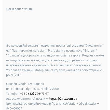
Наши приложения:
android
apple
smart tv
samsung smart tv
Всі комерційні рекламні матеріали позначені словами "Спецпроєкт"
чи "Партнерський матеріал". Матеріали з позначкою "Експерт",
"Позиція" відображають позицію авторів та героїв. Редакція може
не поділяти їхніх поглядів. Детальніше щодо реклами та правил
цитування можна ознайомитись в правилах користування сайтом.
Усі права захищені.
Матеріали сайту призначені для осіб старше
21
року (21+)
Онлайн-медіа «24 Канал»
пл. Галицька, буд. 15, м. Львів, 79008
Телефон
+380 (32) 229-77-77
Адреса електронної пошти —
legal@24tv.com.ua
Ідентифікатор онлайн-медіа в Реєстрі суб'єктів у сфері медіа —
R40-06057