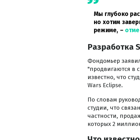
Мы глубоко рас
но хотим завер
режиме,
–
отм
Разработка S
Фондомьер заявил
"продвигаются в с
известно, что ст
Wars Eclipse.
По словам руково
студии, что связ
частности, продаж
которых 2 миллио
Что известно 