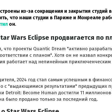
строены из-за сокращения и закрытия студий в
ить, что наши студии в Париже и Монреале ра
етил
он.
tar Wars Eclipse продвигается по п
, что проекты Quantic Dream "активно разрабат
оответствии с планом". Хотя он не назвал конкр
удия работает над нелинейным приключенческим 
дителя, 2024 год стал самым успешным в финанс
ано с "выдающимися результатами" предыдущих п
и Detroit: Become Human достигли 11 миллионов
на было продано только за последний год.
о Star Wars Eclipse