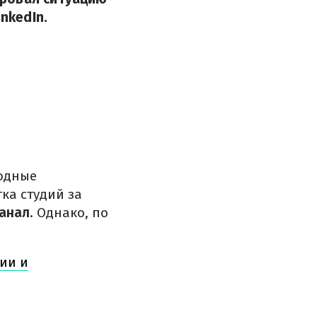
nkedIn.
родные
ка студий за
Канал
. Однако, по
рии и