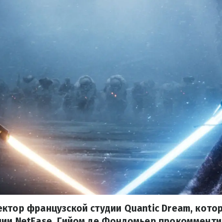
ктор французской студии Quantic Dream, кото
нии NetEase, Гийом де Фондомьер прокоммент