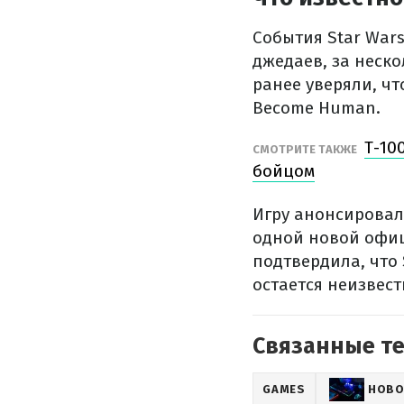
События Star Wars
джедаев, за неск
ранее уверяли, чт
Become Human.
Т-10
СМОТРИТЕ ТАКЖЕ
бойцом
Игру анонсировали
одной новой офиц
подтвердила, что 
остается неизвест
Связанные т
GAMES
НОВО