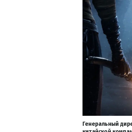
Генеральный дире
китайской компа