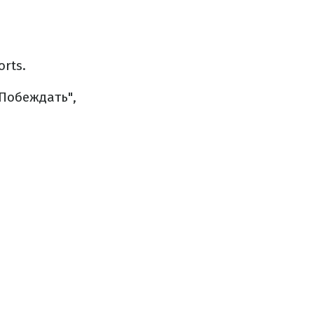
orts.
 Побеждать",