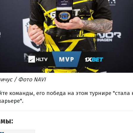
вичус / Фото NAVI
йте команды, его победа на этом турнире "стал
карьере".
емы: