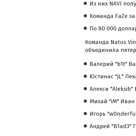
Из них NAVI пол
Команда FaZe за
По 80 000 доллар
Команда Natus Vin
объединила пятер
Валерий "b1t" В
Юстинас "jL" Лек
Алекси "Aleksib
Михай "iM" Иван
Игорь "w0nderfu
Андрей "B1ad3" 