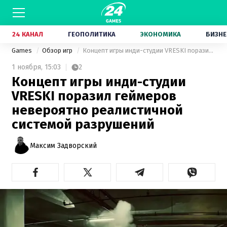
24 КАНАЛ
ГЕОПОЛИТИКА
ЭКОНОМИКА
БИЗНЕ
Games
Обзор игр
Концепт игры инди-студии VRESKI поразил геймеров невероятно реалистичной системой разрушений
1 ноября,
15:03
2
Концепт игры инди-студии
VRESKI поразил геймеров
невероятно реалистичной
системой разрушений
Максим Задворский