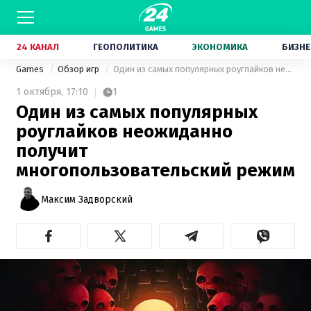
24 КАНАЛ
ГЕОПОЛИТИКА
ЭКОНОМИКА
БИЗНЕ
Games
Обзор игр
Один из самых популярных роуглайков неожиданно получит многопользовательский режим
1 октября,
17:10
1
Один из самых популярных
роуглайков неожиданно
получит
многопользовательский режим
Максим Задворский