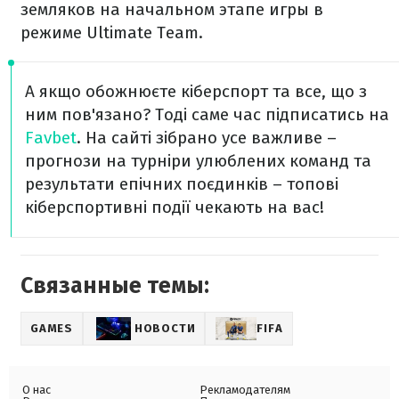
земляков на начальном этапе игры в
режиме Ultimate Team.
А якщо обожнюєте кіберспорт та все, що з
ним пов'язано? Тоді саме час підписатись на
Favbet
. На сайті зібрано усе важливе –
прогнози на турніри улюблених команд та
результати епічних поєдинків – топові
кіберспортивні події чекають на вас!
Связанные темы:
GAMES
НОВОСТИ
FIFA
О нас
Рекламодателям