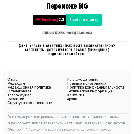
Переможе BIG
2.3
Зробити ставку
ЛІЦЕНЗІЯ КРАІЛ №128 ВІД 08.08.2023
(21+). УЧАСТЬ В АЗАРТНИХ ІГРАХ МОЖЕ ВИКЛИКАТИ ІГРОВУ
ЗАЛЕЖНІСТЬ. ДОТРИМУЙТЕСЯ ПРАВИЛ (ПРИНЦИПІВ)
ВІДПОВІДАЛЬНОЇ ГРИ.
О нас
Рекламодателям
Редакция
Правила пользования
Редакционная политика
Политика конфиденциальности
О телеканале
Техническая информация
Телеведущие
Контакты
Вакансии
Архив
Структура собственности
Все коммерческие рекламные материалы обозначены словами
"Спецпроект" или "Партнерский материал". Материалы с пометкой
"Эксперт", "Позиция" отражают позицию авторов и героев.