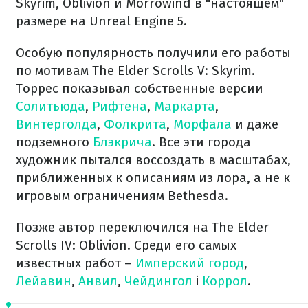
Skyrim, Oblivion и Morrowind в "настоящем"
размере на Unreal Engine 5.
Особую популярность получили его работы
по мотивам The Elder Scrolls V: Skyrim.
Торрес показывал собственные версии
Солитьюда
,
Рифтена
,
Маркарта
,
Винтерголда
,
Фолкрита
,
Морфала
и даже
подземного
Блэкрича
. Все эти города
художник пытался воссоздать в масштабах,
приближенных к описаниям из лора, а не к
игровым ограничениям Bethesda.
Позже автор переключился на The Elder
Scrolls IV: Oblivion. Среди его самых
известных работ –
Имперский город
,
Лейавин
,
Анвил
,
Чейдингол
і
Коррол
.