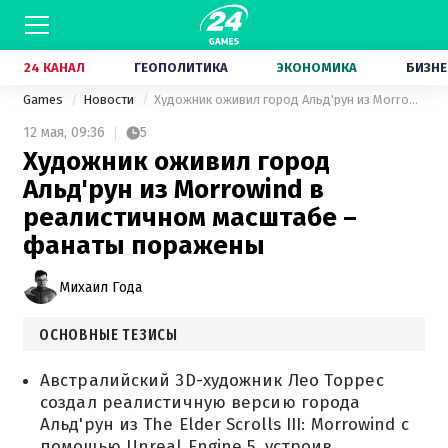
24 КАНАЛ
ГЕОПОЛИТИКА
ЭКОНОМИКА
БИЗНЕ
Games
Новости
Художник оживил город Альд'рун из Morrowind в реалистичном масштабе – фанаты поражены
12 мая,
09:36
5
Художник оживил город
Альд'рун из Morrowind в
реалистичном масштабе –
фанаты поражены
Михаил Года
ОСНОВНЫЕ ТЕЗИСЫ
Австралийский 3D-художник Лео Торрес
создал реалистичную версию города
Альд'рун из The Elder Scrolls III: Morrowind с
помощью Unreal Engine 5, устроив