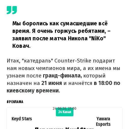
Мы боролись как сумасшедшие всё
время. Я очень горжусь ребятами,
–
заявил после матча Никола "⁠NiKo"
Ковач.
Итак, "катедраль" Counter-Strike подарит
нам новых чемпионов мира, а их имена мы
узнаем после
гранд-финала,
который
назначен на
21 июня
и начнётся
в 18:00 по
киевскому времени.
#РЕКЛАМА
24.06.26, 21:00
24 Канал
Keyd Stars
Yawara
Esports