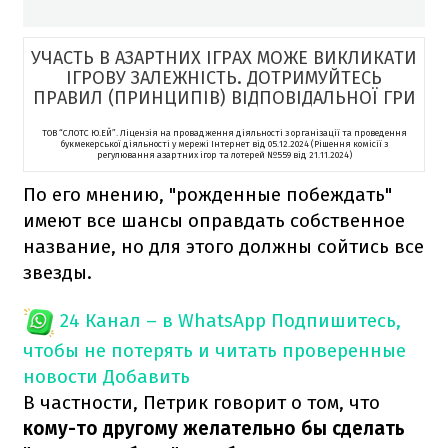
УЧАСТЬ В АЗАРТНИХ ІГРАХ МОЖЕ ВИКЛИКАТИ
ІГРОВУ ЗАЛЕЖНІСТЬ. ДОТРИМУЙТЕСЬ
ПРАВИЛ (ПРИНЦИПІВ) ВІДПОВІДАЛЬНОЇ ГРИ
ТОВ “СЛОТС Ю.ЕЙ”. Ліцензія на провадження діяльності з організації та проведення
букмекерської діяльності у мережі Інтернет від 05.12.2024 (Рішення комісії з
регулювання азартних ігор та лотерей №559 від 21.11.2024)
По его мнению, "рожденные побеждать"
имеют все шансы оправдать собственное
название, но для этого должны сойтись все
звезды.
24 Канал – в WhatsApp
Подпишитесь,
чтобы не потерять и читать проверенные
новости
Добавить
В частности, Петрик говорит о том, что
кому-то другому желательно бы сделать