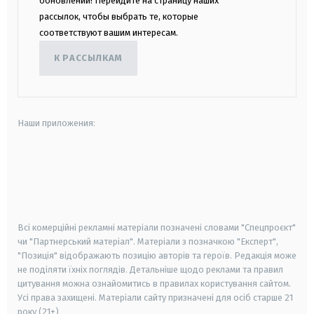
обновлений! Перейдите на страницу наших
рассылок, чтобы выбрать те, которые
соответствуют вашим интересам.
К РАССЫЛКАМ
Наши приложения:
android
apple
smart tv
samsung smart tv
Всі комерційні рекламні матеріали позначені словами "Спецпроєкт"
чи "Партнерський матеріал". Матеріали з позначкою "Експерт",
"Позиція" відображають позицію авторів та героїв. Редакція може
не поділяти їхніх поглядів. Детальніше щодо реклами та правил
цитування можна ознайомитись в правилах користування сайтом.
Усі права захищені.
Матеріали сайту призначені для осіб старше
21
року (21+)