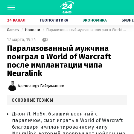
24 КАНАЛ
ГЕОПОЛИТИКА
ЭКОНОМИКА
БИЗНЕ
Games
Новости
Парализованный мужчина поиграл в World of Warcraft после имплантации чипа Neuralink
17 марта,
19:24
3
Парализованный мужчина
поиграл в World of Warcraft
после имплантации чипа
Neuralink
Александр Гайдамашко
ОСНОВНЫЕ ТЕЗИСЫ
Джон Л. Нобл, бывший военный с
параличом, смог играть в World of Warcraft
благодаря имплантированному чипу
Neuralink, который превращает нейронные