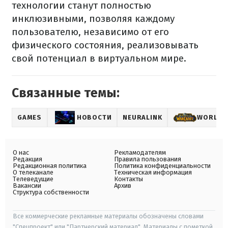
технологии станут полностью
инклюзивными, позволяя каждому
пользователю, независимо от его
физического состояния, реализовывать
свой потенциал в виртуальном мире.
Связанные темы:
GAMES
НОВОСТИ
NEURALINK
WORLD 
О нас
Рекламодателям
Редакция
Правила пользования
Редакционная политика
Политика конфиденциальности
О телеканале
Техническая информация
Телеведущие
Контакты
Вакансии
Архив
Структура собственности
Все коммерческие рекламные материалы обозначены словами
"Спецпроект" или "Партнерский материал". Материалы с пометкой