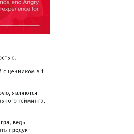
остью.
 с ценником в 1
vio, являются
ьного гейминга,
гра, ведь
ить продукт