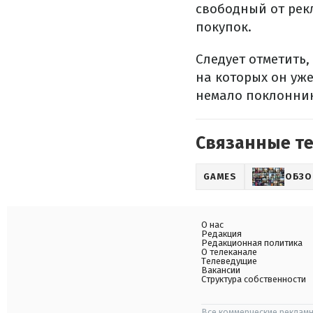
свободный от ре
покупок.
Следует отметить,
на которых он уже
немало поклонник
Связанные т
GAMES
ОБЗО
О нас
Редакция
Редакционная политика
О телеканале
Телеведущие
Вакансии
Структура собственности
Все коммерческие рекламн