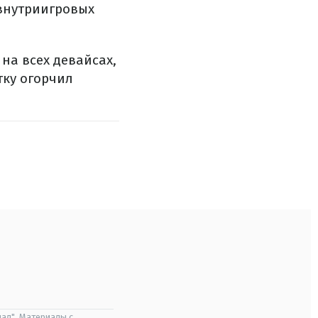
внутриигровых
на всех девайсах,
тку огорчил
ал". Материалы с