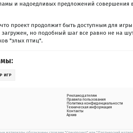
кламы и надоедливых предложений совершения 
 что проект продолжит быть доступным для игры 
 загружен, но подобный шаг все равно не на шу
ов "злых птиц".
емы:
Р ИГР
Рекламодателям
Правила пользования
Политика конфиденциальности
Техническая информация
Контакты
Архив
ые материалы обозначены словами "Спецпроект" или "Партнерский матери