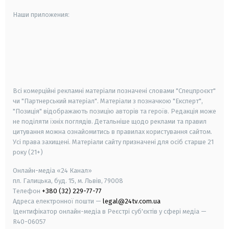
Наши приложения:
android
apple
smart tv
samsung smart tv
Всі комерційні рекламні матеріали позначені словами "Спецпроєкт"
чи "Партнерський матеріал". Матеріали з позначкою "Експерт",
"Позиція" відображають позицію авторів та героїв. Редакція може
не поділяти їхніх поглядів. Детальніше щодо реклами та правил
цитування можна ознайомитись в правилах користування сайтом.
Усі права захищені.
Матеріали сайту призначені для осіб старше
21
року (21+)
Онлайн-медіа «24 Канал»
пл. Галицька, буд. 15, м. Львів, 79008
Телефон
+380 (32) 229-77-77
Адреса електронної пошти —
legal@24tv.com.ua
Ідентифікатор онлайн-медіа в Реєстрі суб'єктів у сфері медіа —
R40-06057