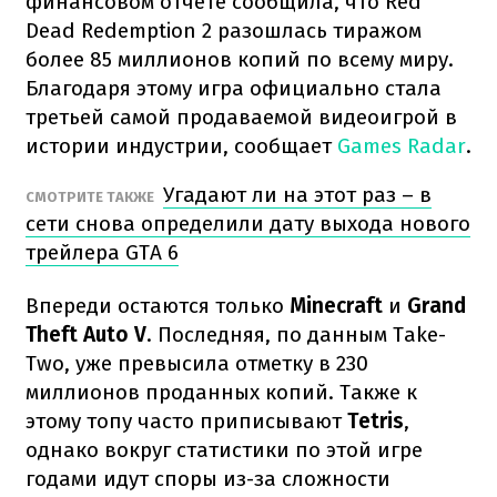
финансовом отчете сообщила, что Red
Dead Redemption 2 разошлась тиражом
более 85 миллионов копий по всему миру.
Благодаря этому игра официально стала
третьей самой продаваемой видеоигрой в
истории индустрии, сообщает
Games Radar
.
Угадают ли на этот раз – в
СМОТРИТЕ ТАКЖЕ
сети снова определили дату выхода нового
трейлера GTA 6
Впереди остаются только
Minecraft
и
Grand
Theft Auto V
. Последняя, по данным Take-
Two, уже превысила отметку в 230
миллионов проданных копий. Также к
этому топу часто приписывают
Tetris
,
однако вокруг статистики по этой игре
годами идут споры из-за сложности