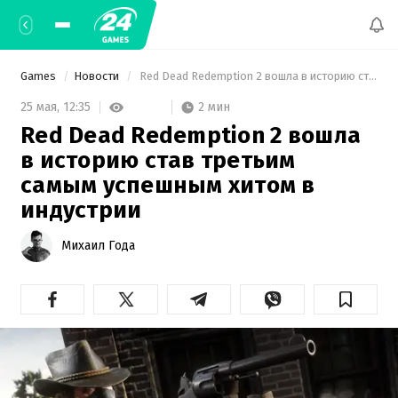
Games
Новости
 Red Dead Redemption 2 вошла в историю став третьим самым успешным хитом в индустрии 
2 мин
25 мая,
12:35
Red Dead Redemption 2 вошла
в историю став третьим
самым успешным хитом в
индустрии
Михаил Года