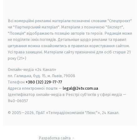
smart tv
samsung smart tv
Всі комерційні рекламні матеріали позначені словами "Спецпроєкт"
чи "Партнерський матеріал". Матеріали з позначкою "Експерт",
"Позиція" відображають позицію авторів та героїв. Редакція може
не поділяти їхніх поглядів. Детальніше щодо реклами та правил
цитування можна ознайомитись в правилах користування сайтом.
Усі права захищені.
Матеріали сайту призначені для осіб старше
21
року (21+)
Онлайн-медіа «24 Канал»
пл. Галицька, буд. 15, м. Львів, 79008
Телефон
+380 (32) 229-77-77
Адреса електронної пошти —
legal@24tv.com.ua
Ідентифікатор онлайн-медіа в Реєстрі суб'єктів у сфері медіа —
R40-06057
© 2005—2026,
ПрАТ «Телерадіокомпанія "Люкс"», 24 Канал.
Разработка сайта
-