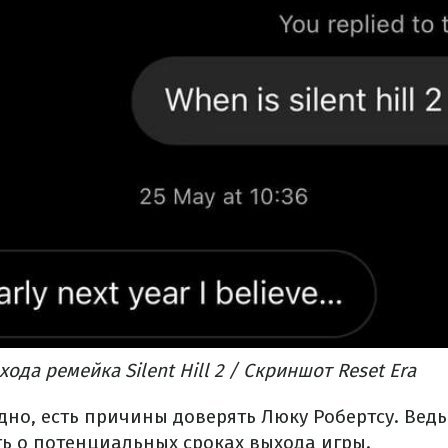
да ремейка Silent Hill 2 / Скриншот Reset Era
дно, есть причины доверять Люку Робертсу. Ведь
ть о потенциальных сроках выхода игры.