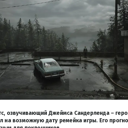
с, озвучивающий Джеймса Сандерленда – героя S
л на возможную дату ремейка игры. Его прогн
тным для поклонников.