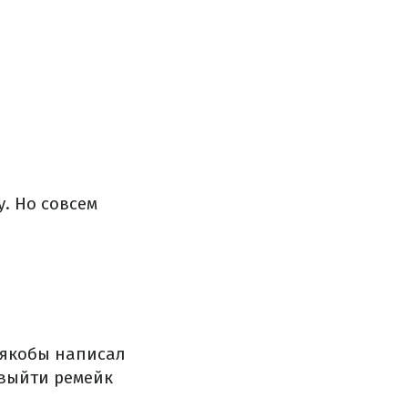
у. Но совсем
ь якобы написал
 выйти ремейк