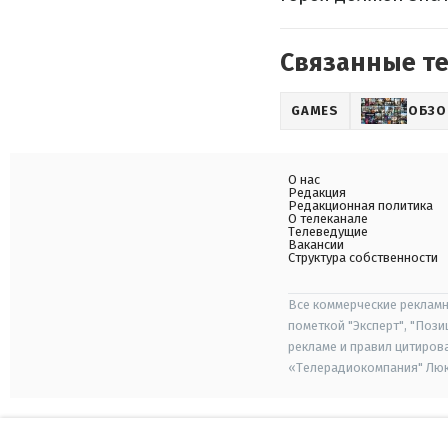
Связанные т
GAMES
ОБЗО
О нас
Редакция
Редакционная политика
О телеканале
Телеведущие
Вакансии
Структура собственности
Все коммерческие рекламн
пометкой "Эксперт", "Поз
рекламе и правил цитиров
«Телерадиокомпания" Люкс