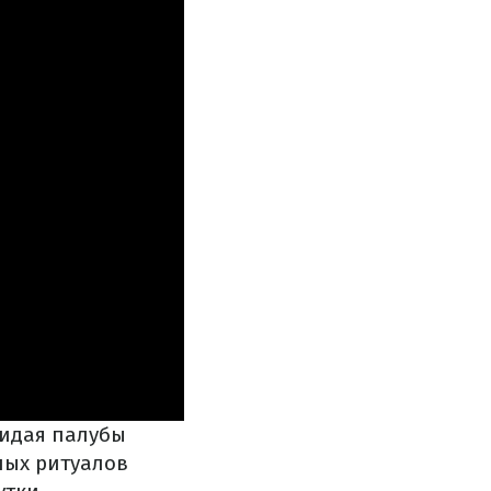
кидая палубы
ных ритуалов