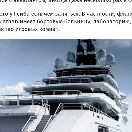
ие с аквалангом, иногда даже несколько раз в с
го у Гейба есть чем заняться. В частности, флаг
viathan имеет бортовую больницу, лабораторию, 
ество игровых комнат.