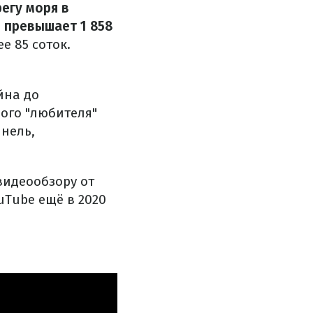
егу моря в
 превышает 1 858
е 85 соток.
йна до
ого "любителя"
ннель,
видеообзору от
uTube ещё в 2020