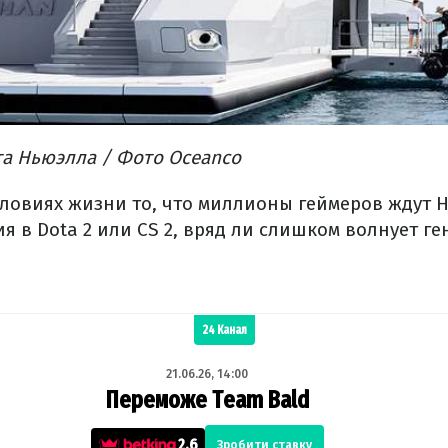
та Ньюэлла / Фото Oceanco
словиях жизни то, что миллионы геймеров ждут Ha
я в Dota 2 или CS 2, вряд ли слишком волнует г
24 Канал
21.06.26, 14:00
Переможе Team Bald
2.6
Зробити ставку