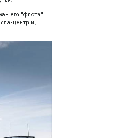
утки.
ман его "флота"
спа-центр и,