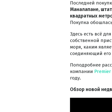
Последней покуп
Маналапане, шта
квадратных метро
Покупка обошлас
Здесь есть всё дл
собственной прис
моря, каким являе
соединяющий его 
Поподробнее расс
компании
Premier 
году.
Обзор новой недв