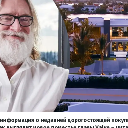
ь информация о недавней дорогостоящей покуп
ак выглядит новое поместье главы Valve – чит