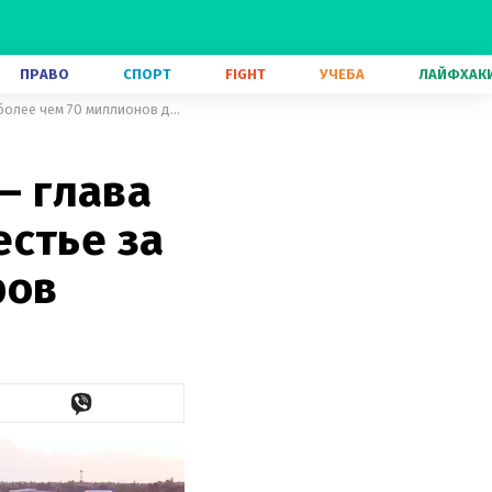
ПРАВО
СПОРТ
FIGHT
УЧЕБА
ЛАЙФХАК
Half-Life 3 придется подождать – глава Valve приобрел роскошное поместье за более чем 70 миллионов долларов
– глава
естье за
ров