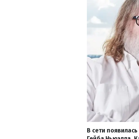
В сети появилас
Гейба Ньюэлла. К