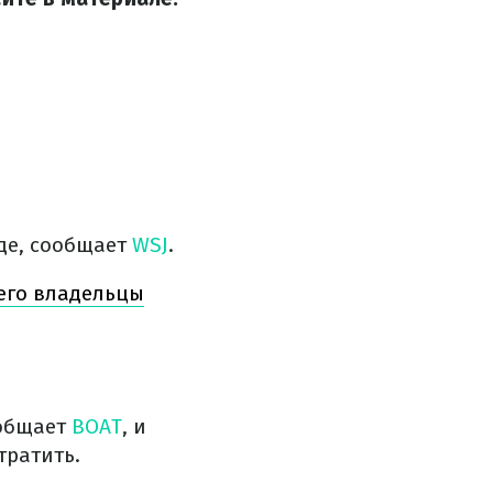
де, сообщает
WSJ
.
чего владельцы
ообщает
BOAT
, и
тратить.