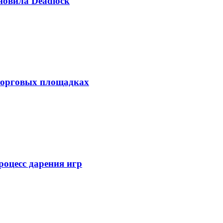
бновила Deadlock
 торговых площадках
роцесс дарения игр