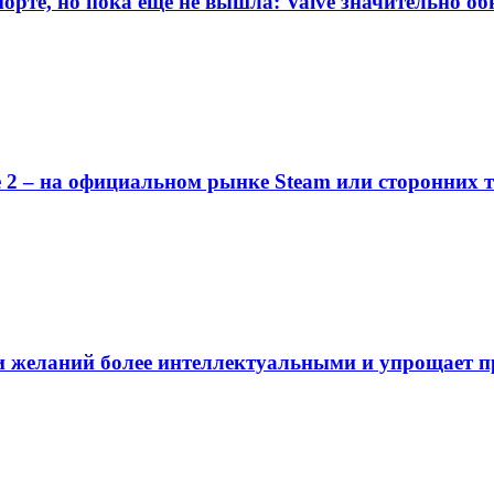
порте, но пока еще не вышла: Valve значительно о
ke 2 – на официальном рынке Steam или сторонних
ски желаний более интеллектуальными и упрощает п