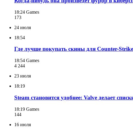
Когда-нибудь она произведет фурор в киберс
18:24
Games
173
24 июля
18:54
Где лучше покупать скины для Counter-Stri
18:54
Games
4 244
23 июля
18:19
Steam становится удобнее: Valve делает спи
18:19
Games
144
16 июля