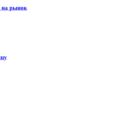
я на рынок
нцу