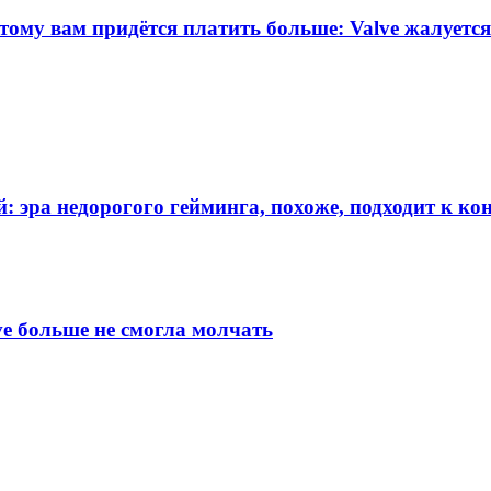
тому вам придётся платить больше: Valve жалуетс
: эра недорогого гейминга, похоже, подходит к ко
lve больше не смогла молчать