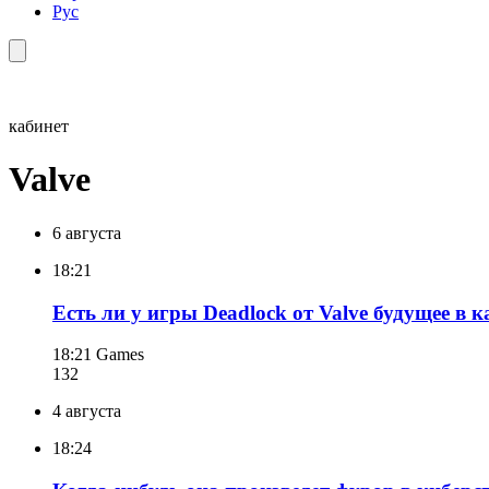
Рус
кабинет
Valve
6 августа
18:21
Есть ли у игры Deadlock от Valve будущее в 
18:21
Games
132
4 августа
18:24