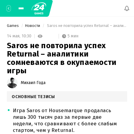
Games
Новости
 Saros не повторила успех Returnal – аналитики сомневаются в окупаемости игры 
5 мин
14 мая,
10:30
Saros не повторила успех
Returnal – аналитики
сомневаются в окупаемости
игры
Михаил Года
ОСНОВНЫЕ ТЕЗИСЫ
Игра Saros от Housemarque продалась
лишь 300 тысяч раз за первые две
недели, что сравнивают с более слабым
стартом, чем у Returnal.