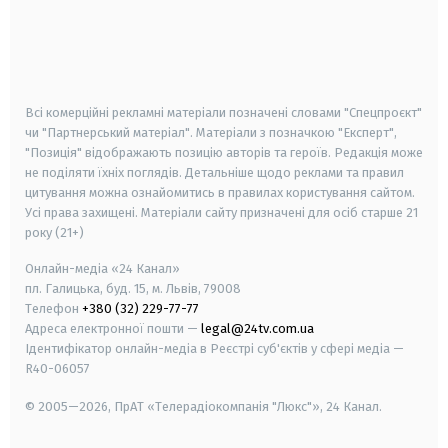
android
apple
smart tv
samsung smart tv
Всі комерційні рекламні матеріали позначені словами "Спецпроєкт"
чи "Партнерський матеріал". Матеріали з позначкою "Експерт",
"Позиція" відображають позицію авторів та героїв. Редакція може
не поділяти їхніх поглядів. Детальніше щодо реклами та правил
цитування можна ознайомитись в правилах користування сайтом.
Усі права захищені.
Матеріали сайту призначені для осіб старше
21
року (21+)
Онлайн-медіа «24 Канал»
пл. Галицька, буд. 15, м. Львів, 79008
Телефон
+380 (32) 229-77-77
Адреса електронної пошти —
legal@24tv.com.ua
Ідентифікатор онлайн-медіа в Реєстрі суб'єктів у сфері медіа —
R40-06057
© 2005—2026,
ПрАТ «Телерадіокомпанія "Люкс"», 24 Канал.