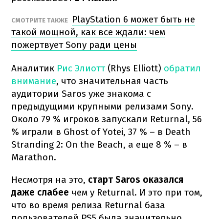
PlayStation 6 может быть не
СМОТРИТЕ ТАКЖЕ
такой мощной, как все ждали: чем
пожертвует Sony ради цены
Аналитик
Рис Элиотт
(Rhys Elliott)
обратил
внимание
, что значительная часть
аудитории Saros уже знакома с
предыдущими крупными релизами Sony.
Около 79 % игроков запускали Returnal, 56
% играли в Ghost of Yotei, 37 % – в Death
Stranding 2: On the Beach, а еще 8 % – в
Marathon.
Несмотря на это,
старт Saros оказался
даже слабее
чем у Returnal. И это при том,
что во время релиза Returnal база
пользователей PS5 была значительно