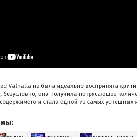
reed Valhalla не была идеально воспринята крит
, безусловно, она получила потрясающее колич
содержимого и стала одной из самых успешных иг
емы: