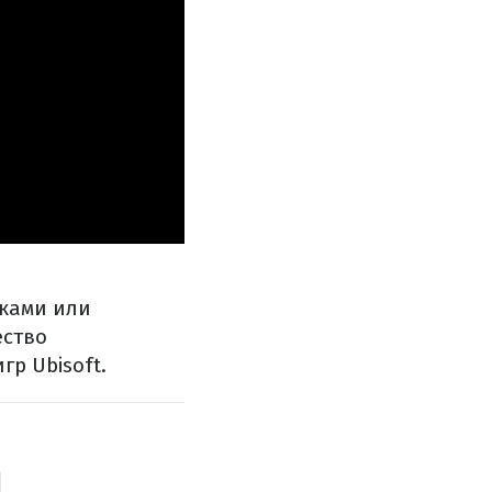
иками или
ество
р Ubisoft.