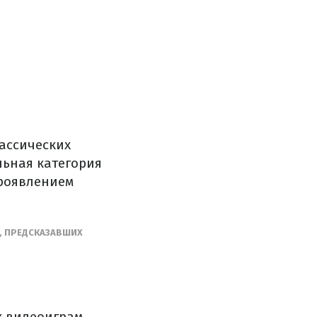
лассических
льная категория
проявлением
Р, ПРЕДСКАЗАВШИХ
к видеоиграм