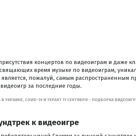
 присутствия концертов по видеоиграм и даже к
свящающих время музыке по видеоиграм, уника
 является, пожалуй, самым распространенным 
 видеоигр за последние годы.
В УКРАИНЕ, COVID-19 И ТЕРАКТ 11 СЕНТЯБРЯ – ПОДБОРКА ВИДЕОИГ
ундтрек к видеоигре
 победительницей Грэмми за лучший саундтрек 