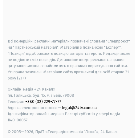
android
apple
smart tv
samsung smart tv
Всі комерційні рекламні матеріали позначені словами "Спецпроєкт"
чи "Партнерський матеріал". Матеріали з позначкою "Експерт",
"Позиція" відображають позицію авторів та героїв. Редакція може
не поділяти їхніх поглядів. Детальніше щодо реклами та правил
цитування можна ознайомитись в правилах користування сайтом.
Усі права захищені.
Матеріали сайту призначені для осіб старше
21
року (21+)
Онлайн-медіа «24 Канал»
пл. Галицька, буд. 15, м. Львів, 79008
Телефон
+380 (32) 229-77-77
Адреса електронної пошти —
legal@24tv.com.ua
Ідентифікатор онлайн-медіа в Реєстрі суб'єктів у сфері медіа —
R40-06057
© 2005—2026,
ПрАТ «Телерадіокомпанія "Люкс"», 24 Канал.