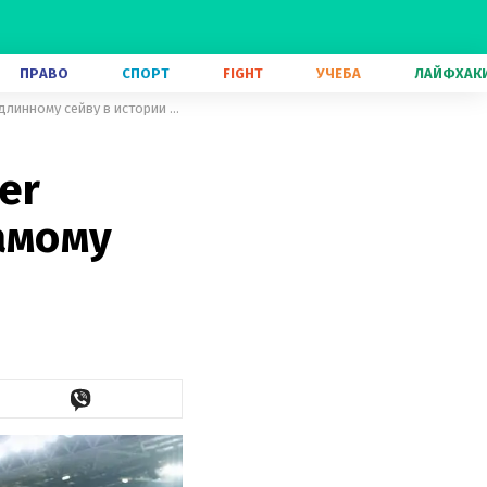
ПРАВО
СПОРТ
FIGHT
УЧЕБА
ЛАЙФХАК
Польский фанат Football Manager установил рекорд Гиннеса по самому длинному сейву в истории игры
er
амому