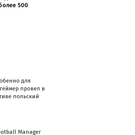
 более 500
собенно для
геймер провел в
ктиве польский
otball Manager