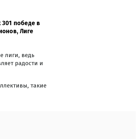
 301 победе в
ионов, Лиге
е лиги, ведь
вляет радости и
оллективы, такие