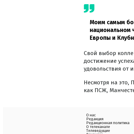
Моим самым бол
национальном ч
Европы и Клубн
Свой выбор коллек
достижение успеха
удовольствия от и
Несмотря на это, 
как ПСЖ, Манчесте
О нас
Редакция
Редакционная политика
О телеканале
Телеведущие