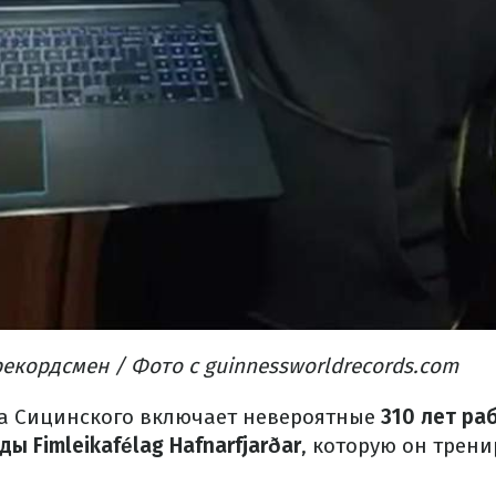
кордсмен / Фото с guinnessworldrecords.com
а Сицинского включает невероятные
310 лет ра
ы Fimleikafélag Hafnarfjarðar
, которую он трени