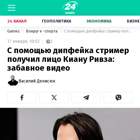
24 КАНАЛ
ГЕОПОЛИТИКА
ЭКОНОМИКА
БИЗНЕ
Games
Вокруг е -спорта
С помощью дипфейка стример получил лицо Киану Ривза: забавное видео
17 января,
10:53
2
С помощью дипфейка стример
получил лицо Киану Ривза:
забавное видео
Василий Денисюк