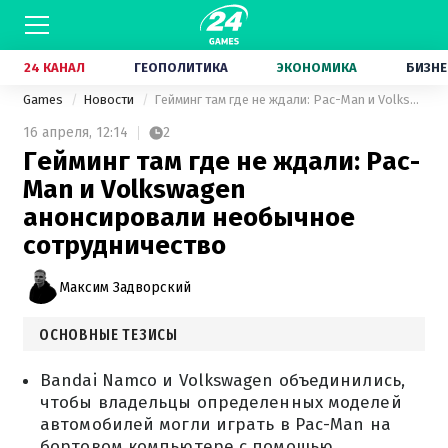
24 КАНАЛ
ГЕОПОЛИТИКА
ЭКОНОМИКА
БИЗНЕ
Games
Новости
Гейминг там где не ждали: Pac-Man и Volkswagen анонсировали необычное сотрудничество
16 апреля,
12:14
2
Гейминг там где не ждали: Pac-
Man и Volkswagen
анонсировали необычное
сотрудничество
Максим Задворский
ОСНОВНЫЕ ТЕЗИСЫ
Bandai Namco и Volkswagen объединились,
чтобы владельцы определенных моделей
автомобилей могли играть в Pac-Man на
бортовом компьютере с помощью