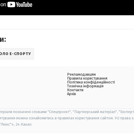
и:
ОЛО Е-СПОРТУ
Рекламодавцям
Правила користування
Політика конфіденційності
Технічна інформація
Контакти
Архів
теріали позначені словами "Спецпроєкт", "Партнерський матеріал", "Експерт
итування можна ознайомитись в правилах користування сайтом. Усі права 
Люкс"», 24 Канал.