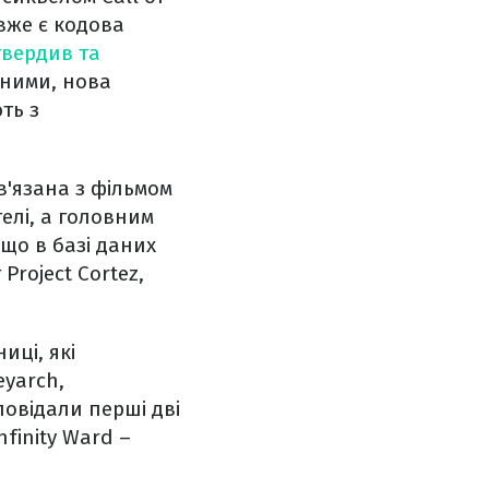
 вже є кодова
твердив та
аними, нова
ть з
в'язана з фільмом
телі, а головним
 що в базі даних
Project Cortez,
иці, які
eyarch,
повідали перші дві
nfinity Ward –