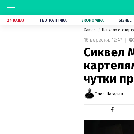
24 КАНАЛ
ГЕОПОЛІТИКА
ЕКОНОМІКА
БІЗНЕС
Games
Навколо е-спорт
16 вересня,
12:47
Сиквел M
картелям
чутки пр
Олег Шагалієв