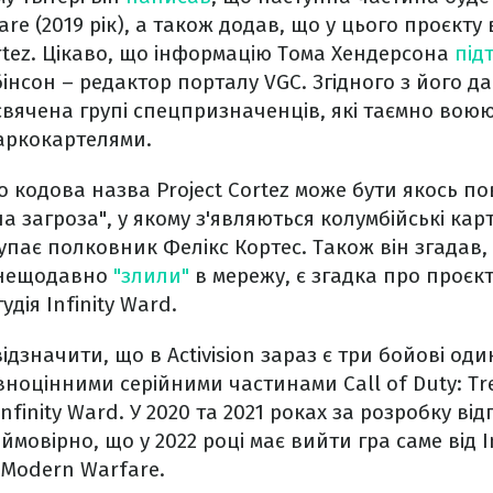
re (2019 рік), а також додав, що у цього проєкту
ortez. Цікаво, що інформацію Тома Хендерсона
під
інсон – редактор порталу VGC. Згідного з його д
вячена групі спецпризначенців, які таємно воюю
аркокартелями.
о кодова назва Project Cortez може бути якось по
а загроза", у якому з'являються колумбійські кар
упає полковник Фелікс Кортес. Також він згадав,
 нещодавно
"злили"
в мережу, є згадка про проєкт 
дія Infinity Ward.
дзначити, що в Activision зараз є три бойові один
оцінними серійними частинами Call of Duty: Tr
finity Ward. У 2020 та 2021 роках за розробку від
е ймовірно, що у 2022 році має вийти гра саме від I
 Modern Warfare.