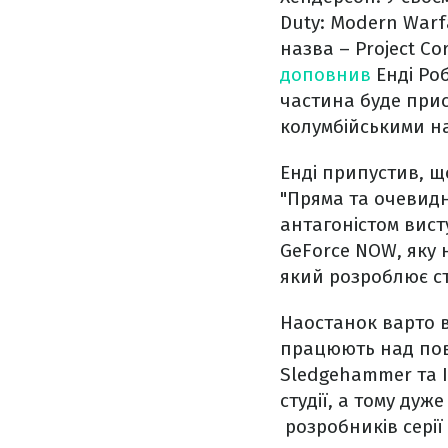
Duty: Modern Warfa
назва – Project C
доповнив
Енді Роб
частина буде прис
колумбійськими н
Енді припустив, щ
"Пряма та очевидн
антагоністом вист
GeForce NOW, яку
який розроблює сту
Наостанок варто ві
працюють над повн
Sledgehammer та In
студії, а тому дуж
розробників серії