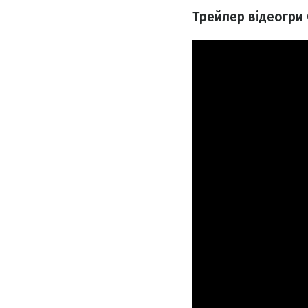
Трейлер відеогри C