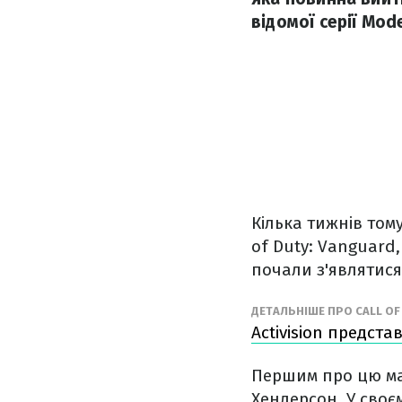
відомої серії Mod
Кілька тижнів тому
of Duty: Vanguard,
почали з'являтися
ДЕТАЛЬНІШЕ ПРО CALL OF
Activision предста
Першим про цю ма
Хендерсон. У своєм