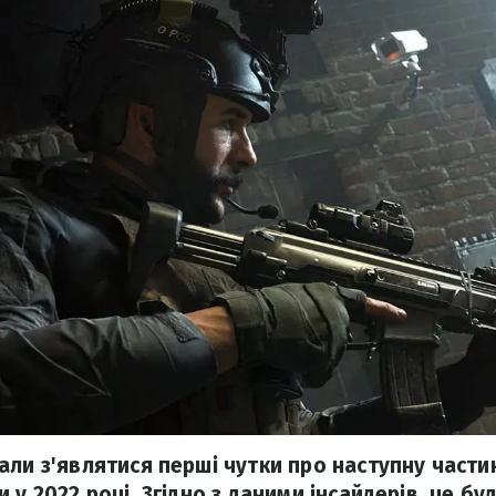
ли з'являтися перші чутки про наступну частину
 у 2022 році. Згідно з даними інсайдерів, це 