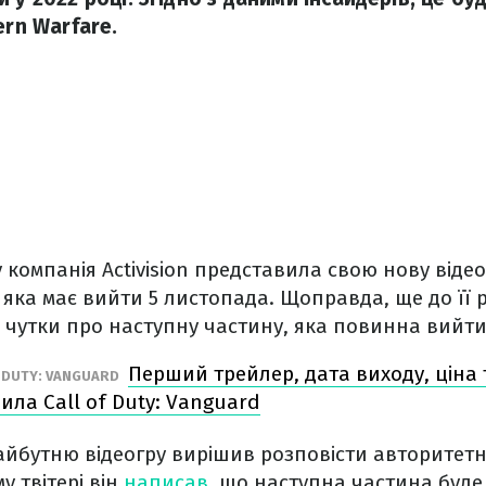
ern Warfare.
 компанія Activision представила свою нову відео
 яка має вийти 5 листопада. Щоправда, ще до її р
 чутки про наступну частину, яка повинна вийти
Перший трейлер, дата виходу, ціна т
 DUTY: VANGUARD
вила Call of Duty: Vanguard
йбутню відеогру вирішив розповісти авторитетн
у твітері він
написав
, що наступна частина буде 