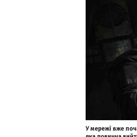
У мережі вже поча
яка повинна вийти