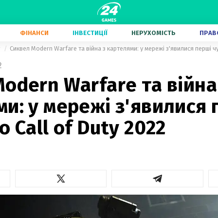
ФІНАНСИ
ІНВЕСТИЦІЇ
НЕРУХОМІСТЬ
ПРАВ
у
Сиквел Modern Warfare та війна з картелями: у мережі з'явилися перші чу
2
odern Warfare та війна
и: у мережі з'явилися 
о Call of Duty 2022