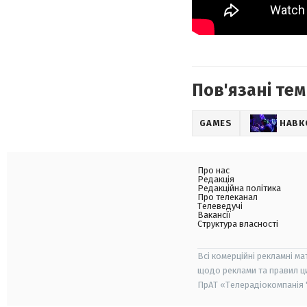
Пов'язані тем
GAMES
НАВК
Про нас
Редакція
Редакційна політика
Про телеканал
Телеведучі
Вакансії
Структура власності
Всі комерційні рекламні ма
щодо реклами та правил ц
ПрАТ «Телерадіокомпанія "