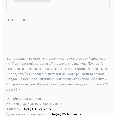
Наші додатки:
android
apple
smart tv
samsung smart tv
Всі комерційні рекламні матеріали позначені словами "Спецпроєкт"
чи "Партнерський матеріал". Матеріали з позначкою "Експерт",
"Позиція" відображають позицію авторів та героїв. Редакція може
не поділяти їхніх поглядів. Детальніше щодо реклами та правил
цитування можна ознайомитись в правилах користування сайтом.
Усі права захищені.
Матеріали сайту призначені для осіб старше
21
року (21+)
Онлайн-медіа «24 Канал»
пл. Галицька, буд. 15, м. Львів, 79008
Телефон
+380 (32) 229-77-77
Адреса електронної пошти —
legal@24tv.com.ua