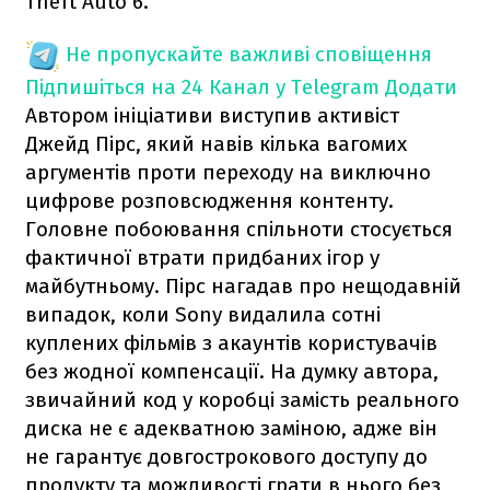
Theft Auto 6.
Не пропускайте важливі сповіщення
Підпишіться на 24 Канал у Telegram
Додати
Автором ініціативи виступив активіст
Джейд Пірс, який навів кілька вагомих
аргументів проти переходу на виключно
цифрове розповсюдження контенту.
Головне побоювання спільноти стосується
фактичної втрати придбаних ігор у
майбутньому. Пірс нагадав про нещодавній
випадок, коли Sony видалила сотні
куплених фільмів з акаунтів користувачів
без жодної компенсації. На думку автора,
звичайний код у коробці замість реального
диска не є адекватною заміною, адже він
не гарантує довгострокового доступу до
продукту та можливості грати в нього без