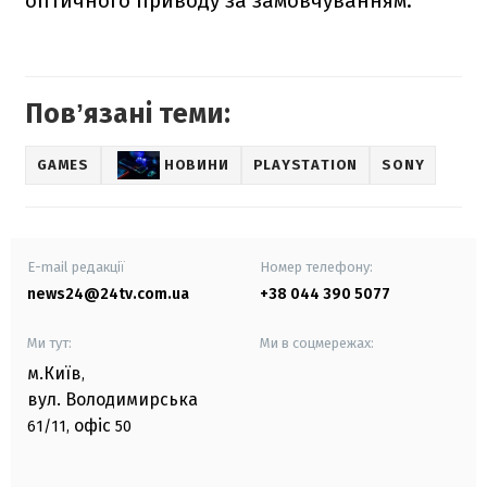
оптичного приводу за замовчуванням.
Повʼязані теми:
GAMES
НОВИНИ
PLAYSTATION
SONY
E-mail редакції
Номер телефону:
news24@24tv.com.ua
+38 044 390 5077
Ми тут:
Ми в соцмережах:
м.Київ
,
вул. Володимирська
офіс
61/11,
50