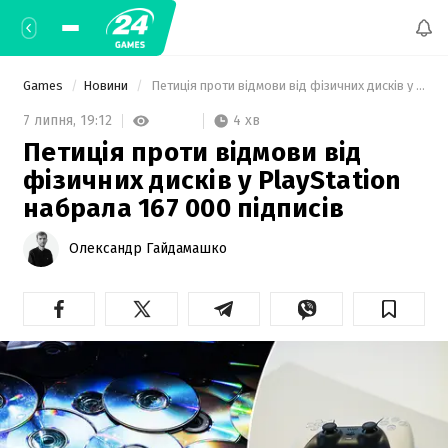
Games
Новини
 Петиція проти відмови від фізичних дисків у PlayStation набрала 167 000 підписів 
4 хв
7 липня,
19:12
Петиція проти відмови від
фізичних дисків у PlayStation
набрала 167 000 підписів
Олександр Гайдамашко