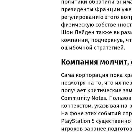
политики обратили внима
президенты Франции уже 
регулированию этого воп
физическую собственность
Шон Лейден также вырази
компании, подчеркнув, ч
ошибочной стратегией.
Компания молчит, 
Сама корпорация пока хр
несмотря на то, что их п
получает критические зам
Community Notes. Пользо
контекстом, указывая на 
На фоне этих событий сп
PlayStation 5 существенно
игроков заранее подгото