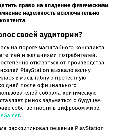
щитить право на владение физическими
сомнение надежность исключительно
контента.
олос своей аудитории?
лась на пороге масштабного конфликта
атегией и желаниями потребителей.
остепенно отказаться от производства
нсолей PlayStation вызвало волну
илась в масштабную протестную
ко дней после официального
ользователей собрала критическую
аставляет рынок задуматься о будущем
аве собственности в цифровом мире.
heGamer
.
ма раскритиковал решение PlayStation