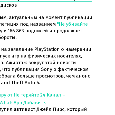
 дисков
ым, актуальным на момент публикации
-петиция под названием
"Не убивайте
 в 166 863 подписей и продолжает
бороты.
 на заявление PlayStation о намерении
уск игр на физических носителях,
да. Ажиотаж вокруг этой новости
, что публикация Sony о фактическом
обрала больше просмотров, чем анонс
nd Theft Auto 6.
ируют
Не теряйте 24 Канал –
 WhatsApp
Добавить
упил активист Джейд Пирс, который