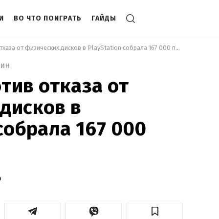
И
ВО ЧТО ПОИГРАТЬ
ГАЙДЫ
 Петиция против отказа от физических дисков в PlayStation собрала 167 000 подписей 
мин
тив отказа от
дисков в
собрала 167 000
о