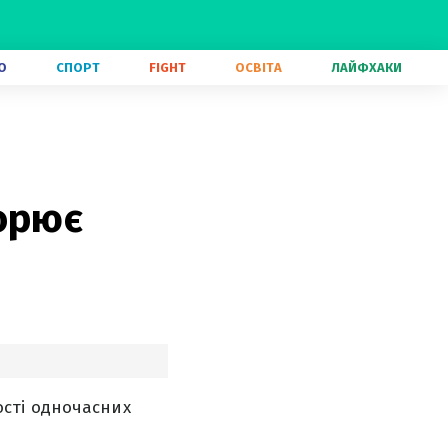
О
СПОРТ
FIGHT
ОСВІТА
ЛАЙФХАКИ
орює
кості одночасних