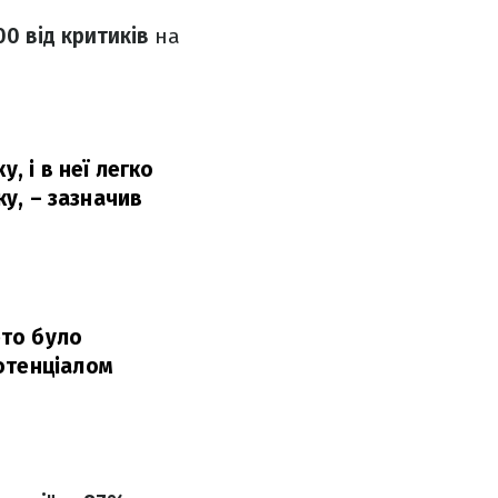
00 від критиків
на
, і в неї легко
ку,
– зазначив
рто було
отенціалом