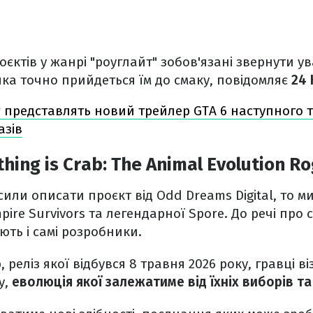
ктів у жанрі "роуглайт" зобов'язані звернути ув
 яка точно прийдеться їм до смаку, повідомляє
24 
r представлять новий трейлер GTA 6 наступного 
азів
hing is Crab: The Animal Evolution Ro
или описати проєкт від Odd Dreams Digital, то м
re Survivors та легендарної Spore. До речі про с
ть і самі розробники.
b, реліз якої відбувся 8 травня 2026 року, гравці ві
у,
еволюція якої залежатиме від їхніх виборів та