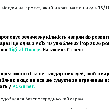
 відгуки на проєкт, який наразі має оцінку в
75/1
пропонує величезну кількість напрямків розвитку
Наразі це одна з моїх 10 улюблених ігор 2026 ро
ання
Digital Chumps
Натаніель Стівенс.
 креативності та нестандартних ідей, щоб її ва
обливо якщо ви все ще сумуєте за втраченим п
ють у
PC Gamer.
сподобалася безспосередньо геймерам.