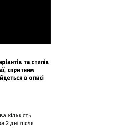
ріантів та стилів
аї, спритним
 йдеться в описі
ова кількість
за 2 дні після