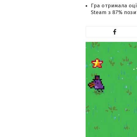
Гра отримала оцін
Steam з 87% позит