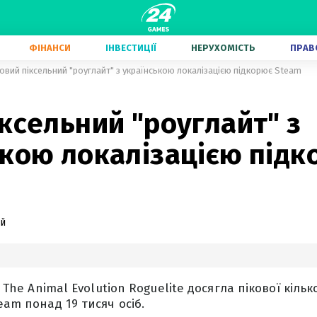
ФІНАНСИ
ІНВЕСТИЦІЇ
НЕРУХОМІСТЬ
ПРАВ
овий піксельний "роуглайт" з українською локалізацією підкорює Steam
ксельний "роуглайт" з
ькою локалізацією підк
ий
: The Animal Evolution Roguelite досягла пікової кіль
eam понад 19 тисяч осіб.