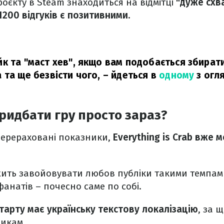
роєкту в Steam знаходиться на відмітці
"дуже схва
1200 відгуків є позитивними.
к та "маст хев", якщо вам подобається збирати
 та ще безвісти чого,
– йдеться в
одному
з огля
ридбати гру просто зараз?
перераховані показники,
Everything is Crab вже 
ить завойовувати любов публіки такими темпами
фанатів – почесно саме по собі.
старту має українську текстову локалізацію
, за 
никам.