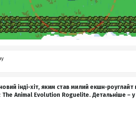
ну
новий інді-хіт, яким став милий екшн-роуглайт
: The Animal Evolution Roguelite. Детальніше – у