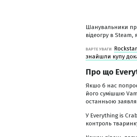
Шанувальники проє
відеогру в Steam,
Rocksta
ВАРТЕ УВАГИ
знайшли купу док
Про що Everyt
Якшо б нас попрос
його сумішшю Vampi
останньою заявляю
У Everything is Cra
контроль тваринк