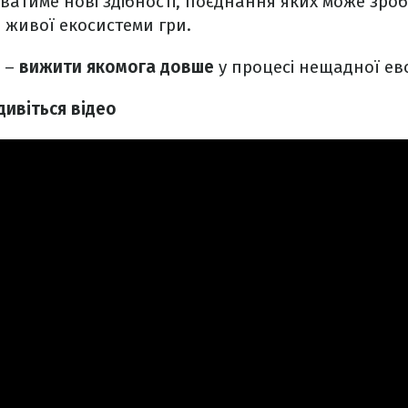
ватиме нові здібності, поєднання яких може зро
 живої екосистеми гри.
 –
вижити якомога довше
у процесі нещадної ев
дивіться відео