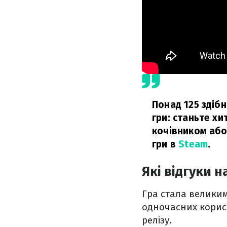
Понад 125 здібн
гри: станьте х
кочівником або
гри в
Steam
.
Які відгуки н
Гра стала великим
одночасних корис
релізу.