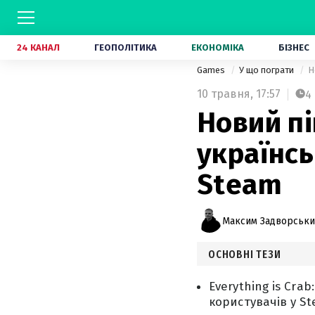
24 КАНАЛ
ГЕОПОЛІТИКА
ЕКОНОМІКА
БІЗНЕС
Games
У що пограти
Н
10 травня,
17:57
4
Новий пі
українс
Steam
Максим Задворськ
ОСНОВНІ ТЕЗИ
Everything is Crab
користувачів у St