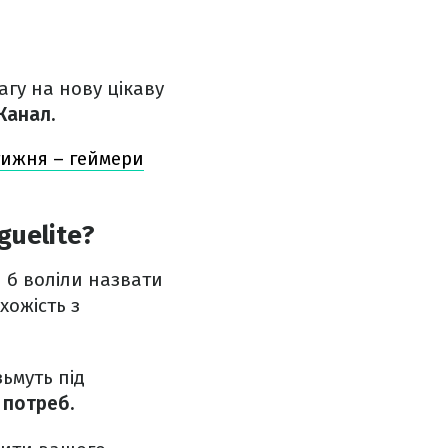
агу на нову цікаву
Канал.
тижня – геймери
guelite?
и б воліли назвати
хожість з
зьмуть під
 потреб.