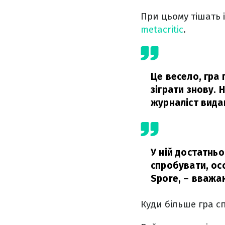
При цьому тішать і
metacritic
.
Це весело, гра 
зіграти знову. 
журналіст вид
У ній достатньо
спробувати, ос
Spore,
– вважа
Куди більше гра 