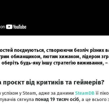
остей поєднуються, створюючи безліч різних ва
итрим обманщиком, лютим хижаком, лідером згр
 оберіть будь-яку іншу стратегію виживання,
–
а проєкт від критиків та геймерів?
 успіхом у Steam, адже за даними
SteamDB
її пік
тувачів сягнула
понад 19 тисяч осіб
, а це всього 