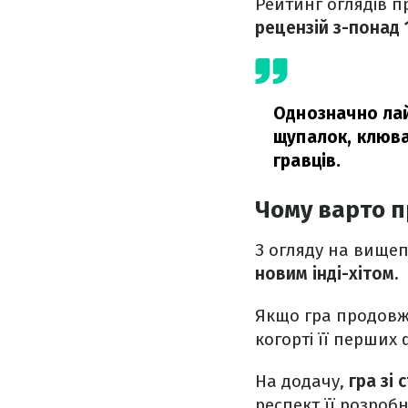
Рейтинг оглядів п
рецензій з-понад 
Однозначно лай
щупалок, клюва
гравців.
Чому варто п
З огляду на вище
новим інді-хітом.
Якщо гра продовж
когорті її перших 
На додачу,
гра зі 
респект її розроб