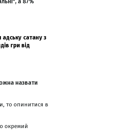
льні", а 87%
 адську сатану з
дів гри від
можна назвати
, то опинитися в
що окремий