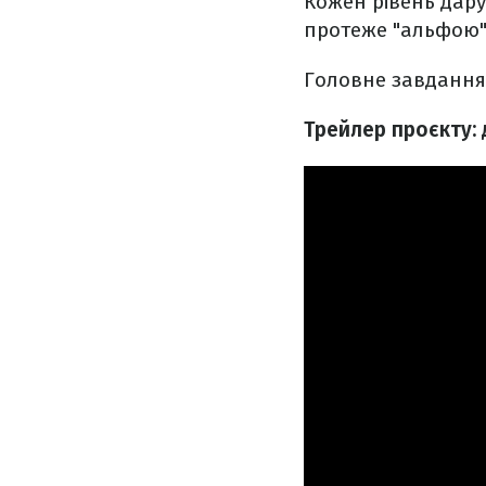
Кожен рівень дару
протеже "альфою"
Головне завдання
Трейлер проєкту: 