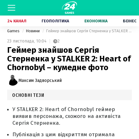
24 КАНАЛ
ГЕОПОЛІТИКА
ЕКОНОМІКА
БІЗНЕС
Games
Новини
Геймер знайшов Сергія Стерненка у STALKER 2: Heart of Chornobyl – кумедне фото
23 листопада,
10:04
2
Геймер знайшов Сергія
Стерненка у STALKER 2: Heart of
Chornobyl – кумедне фото
Максим Задворський
ОСНОВНІ ТЕЗИ
У STALKER 2: Heart of Chornobyl геймер
виявив персонажа, схожого на активіста
Сергія Стерненка.
Публікація з цим відкриттям отримала