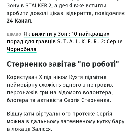
Зону в STALKER 2, а деякі вже встигли
зробити доволі цікаві відкриття, повідомляє
24 Канал.
Як вижити у Зоні: 10 найкращих
ЦІКАВО
порад для гравців S․T․A․L․K․E․R․ 2: Серце
Чорнобиля
Стерненко завітав "по роботі"
Користувач X під ніком Кухтя підмітив
неймовірну схожість одного з неігрових
персонажів гри на відомого волонтера,
блогера та активіста Сергія Стерненка.
Відшукати віртуального протеже Сергія
можна в дальньому затемненому кутку бару
в локації Залісся.