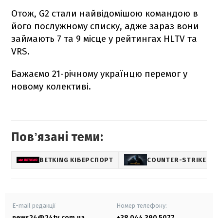
Отож, G2 стали найвідомішою командою в
його послужному списку, адже зараз вони
займають 7 та 9 місце у рейтингах HLTV та
VRS.
Бажаємо 21-річному українцю перемог у
новому колективі.
Повʼязані теми:
BETKING КІБЕРСПОРТ
COUNTER-STRIKE
E-mail редакції
Номер телефону:
news24@24tv.com.ua
+38 044 390 5077