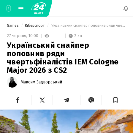
Games
Кіберспорт
 Український снайпер поповнив ряди чвертьфіналістів IEM Cologne Major 2026 з CS2 
2 хв
27 червня,
10:00
Український снайпер
поповнив ряди
чвертьфіналістів IEM Cologne
Major 2026 з CS2
Максим Задворський