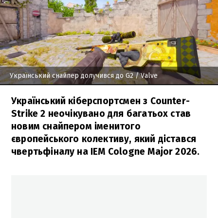
Український снайпер долучився до G2
/ Valve
Український кіберспортсмен з Counter-
Strike 2 неочікувано для багатьох став
новим снайпером іменитого
європейського колективу, який дістався
чвертьфіналу на IEM Cologne Major 2026.