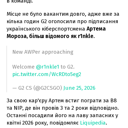
в команді.
Місце не було вакантим довго, адже вже за
кілька годин G2 оголосили про підписання
українського кіберспортсмена
Артема
Мороза, більш відомого як r1nkle.
New AWPer approaching ️
Welcome
@r1nkle1
to G2.
pic.twitter.com/WcRDto5eg2
— G2 CS (@G2CSGO)
June 25, 2026
За свою кар'єру Артем встиг пограти за B8
та NIP, де він провів 3 та 2 роки відповідно.
Останні посадили його на лаву запасних у
квітні 2026 року, повідомляє
Liquipedia
.