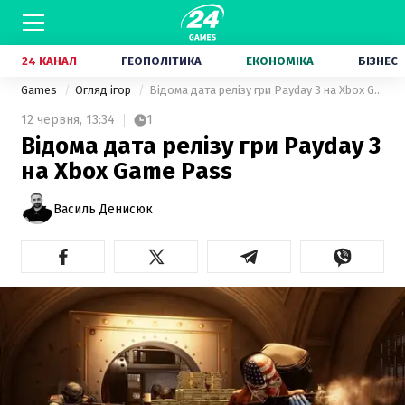
24 КАНАЛ
ГЕОПОЛІТИКА
ЕКОНОМІКА
БІЗНЕС
Games
Огляд ігор
Відома дата релізу гри Payday 3 на Xbox Game Pass
12 червня,
13:34
1
Відома дата релізу гри Payday 3
на Xbox Game Pass
Василь Денисюк