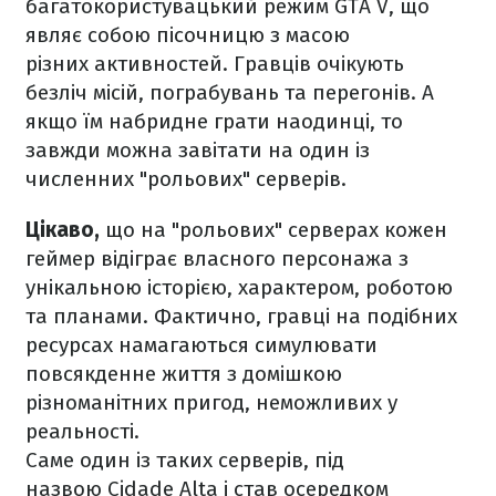
багатокористувацький режим GTA V, що
являє собою пісочницю з масою
різних активностей. Гравців очікують
безліч місій, пограбувань та перегонів. А
якщо їм набридне грати наодинці, то
завжди можна завітати на один із
численних "рольових" серверів.
Цікаво,
що на "рольових" серверах кожен
геймер відіграє власного персонажа з
унікальною історією, характером, роботою
та планами. Фактично, гравці на подібних
ресурсах намагаються симулювати
повсякденне життя з домішкою
різноманітних пригод, неможливих у
реальності.
Саме один із таких серверів, під
назвою Cidade Alta і став осередком