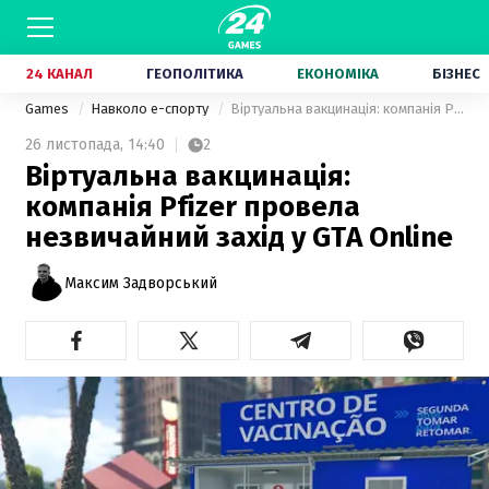
24 КАНАЛ
ГЕОПОЛІТИКА
ЕКОНОМІКА
БІЗНЕС
Games
Навколо е-спорту
Віртуальна вакцинація: компанія Pfizer провела незвичайний захід у GTA Online
26 листопада,
14:40
2
Віртуальна вакцинація:
компанія Pfizer провела
незвичайний захід у GTA Online
Максим Задворський