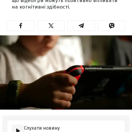
що відеоігри можуть позитивно впливати
на когнітивні здібності.
Слухати новину