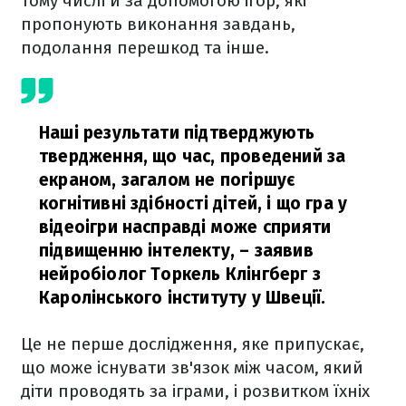
тому числі й за допомогою ігор, які
пропонують виконання завдань,
подолання перешкод та інше.
Наші результати підтверджують
твердження, що час, проведений за
екраном, загалом не погіршує
когнітивні здібності дітей, і що гра у
відеоігри насправді може сприяти
підвищенню інтелекту,
– заявив
нейробіолог Торкель Клінгберг з
Каролінського інституту у Швеції.
Це не перше дослідження, яке припускає,
що може існувати зв'язок між часом, який
діти проводять за іграми, і розвитком їхніх