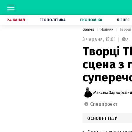
24 КАНАЛ
ГЕОПОЛІТИКА
ЕКОНОМІКА
БІЗНЕС
Games
Новини
Творці 
3 червня,
15:01
2
Творці T
сцена з 
суперечо
Максим Задворськ
спецпроєкт
ОСНОВНІ ТЕЗИ
Сцена з купанням