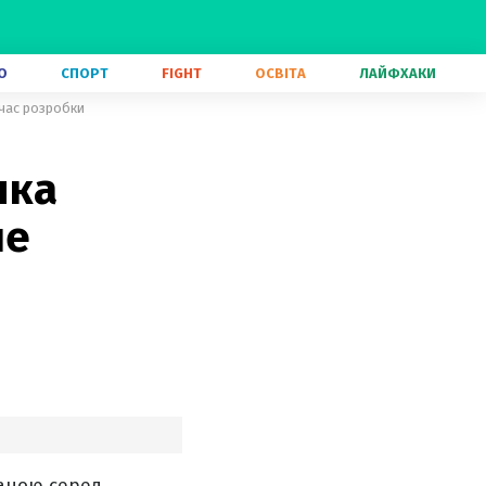
О
СПОРТ
FIGHT
ОСВІТА
ЛАЙФХАКИ
 час розробки
яка
ше
ваною серед