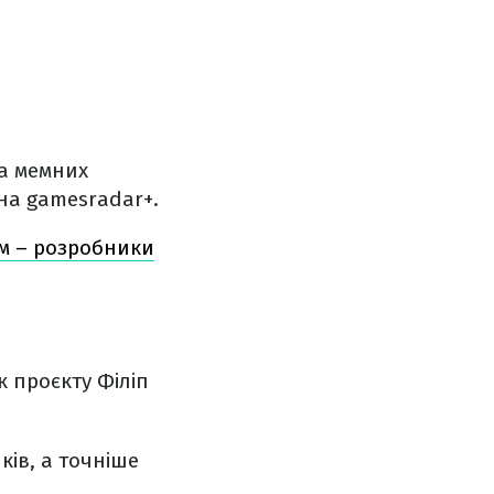
та мемних
на gamesradar+.
ям – розробники
к проєкту Філіп
ів, а точніше