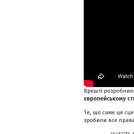
Врешті розробни
європейському ст
Те, що саме ця сце
зробили все прав