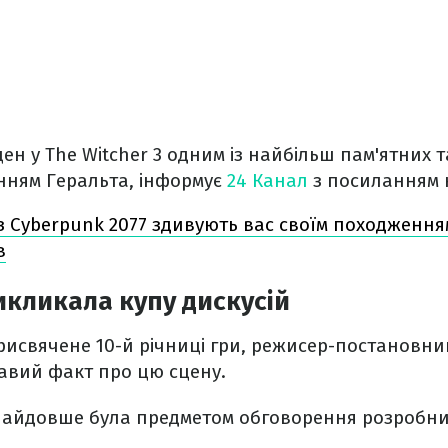
цен у The Witcher 3 одним із найбільш пам'ятних 
анням Геральта, інформує
24 Канал
з посиланням 
 з Cyberpunk 2077 здивують вас своїм походженн
в
икликала купу дискусій
присвячене 10-й річниці гри, режисер-постановни
кавий факт про цю сцену.
найдовше була предметом обговорення розробник