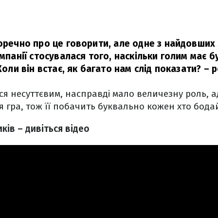
доречно про це говорити, але одне з найдовших
омпанії стосувалася того, наскільки голим має б
 Коли він встає, як багато нам слід показати?
– 
ся несуттєвим, насправді мало величезну роль, ад
 гра, тож її побачить буквально кожен хто бодай
ів – дивіться відео