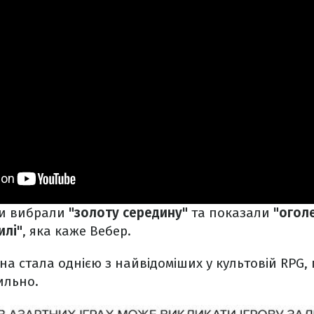
ки вибрали
"золоту середину"
та показали
"оголе
илі"
, яка каже Вебер.
на стала однією з найвідоміших у культовій RPG, 
ильно.