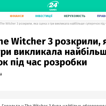
ФІНАНСИ
ІНВЕСТИЦІЇ
НЕРУХОМІСТЬ
ПРАВ
The Witcher 3 розкрили, яка сцена з гри викликала найбільше суперечок під
he Witcher 3 розкрили, 
гри викликала найбіль
к під час розробки
ий
 Геральта у The Witcher 3 була найбільш обговорю