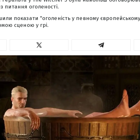
з питання оголеності.
или показати "оголеність у певному європейському 
омою сценою у грі.