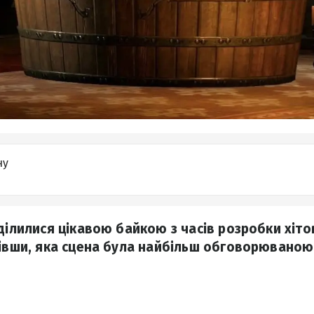
ну
ділилися цікавою байкою з часів розробки хітов
вівши, яка сцена була найбільш обговорюваною