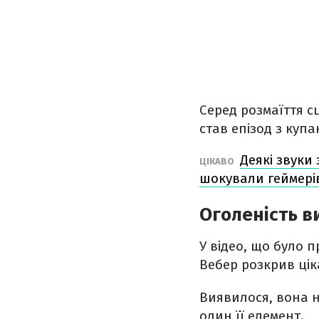
Серед розмаїття с
став епізод з куп
Деякі звуки
ЦІКАВО
шокували геймері
Оголеність в
У відео, що було 
Вебер розкрив ці
Виявилося, вона 
один її елемент.