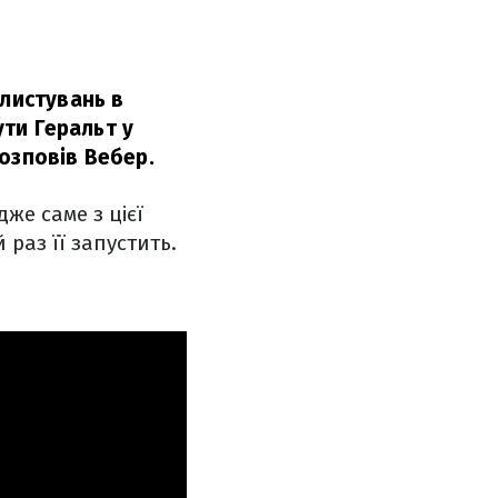
 листувань в
ути Геральт у
розповів Вебер.
же саме з цієї
 раз її запустить.