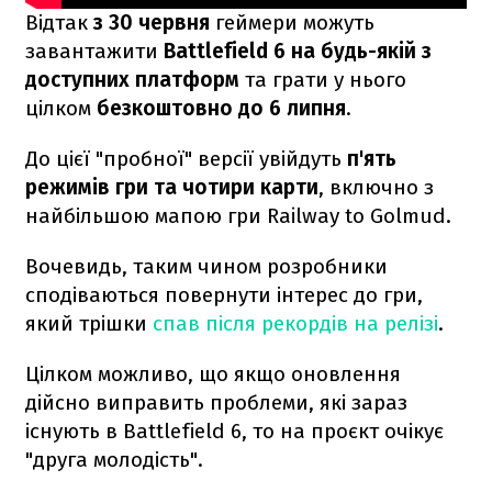
Відтак
з 30 червня
геймери можуть
завантажити
Battlefield 6 на будь-якій з
доступних платформ
та грати у нього
цілком
безкоштовно до 6 липня
.
До цієї "пробної" версії увійдуть
п'ять
режимів гри та чотири карти
, включно з
найбільшою мапою гри Railway to Golmud.
Вочевидь, таким чином розробники
сподіваються повернути інтерес до гри,
який трішки
спав після рекордів на релізі
.
Цілком можливо, що якщо оновлення
дійсно виправить проблеми, які зараз
існують в Battlefield 6, то на проєкт очікує
"друга молодість".