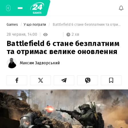
Games
У що пограти
 Battlefield 6 стане безплатним та отримає велике оновлення 
2 хв
28 червня,
14:00
Battlefield 6 стане безплатним
та отримає велике оновлення
Максим Задворський