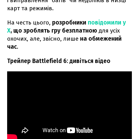
і виправлення "багів" чи недоліків в низці
карт та режимів.
На честь цього,
розробники
повідомили у
X
, що зроблять гру безплатною
для усіх
охочих, але, звісно, лише
на обмежений
час.
Трейлер Battlefield 6: дивіться відео